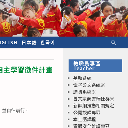
NGLISH
日本語
한국어
教職員專區
自主學習徵件計畫
Teacher
差勤系統
電子公文系統※
請購系統※
曾文家商雲端社群※
新課綱推動相關規定
，並自律前行。
公開授課專區
本土語課程
資通安全維護專區