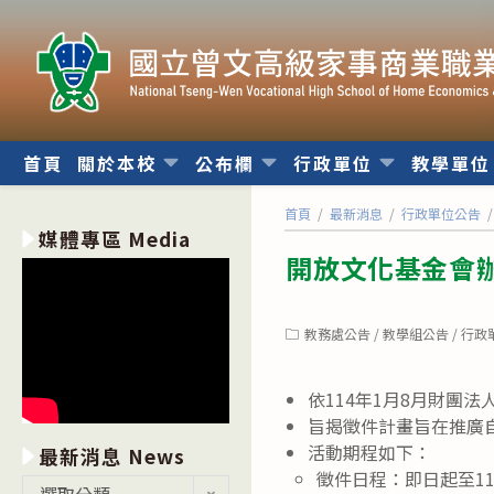
跳
轉
至
主
要
內
首頁
關於本校
公布欄
行政單位
教學單
容
首頁
/
最新消息
/
行政單位公告
/
媒體專區 Media
開放文化基金會辦
Post
教務處公告
/
教學組公告
/
行政
category:
依114年1月8月財團法
旨揭徵件計畫旨在推廣
活動期程如下：
最新消息 News
徵件日程：即日起至11
最
選取分類