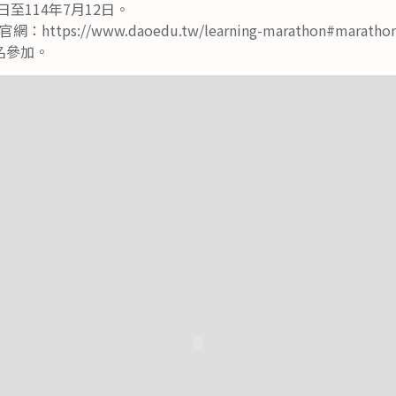
日至114年7月12日。
ps://www.daoedu.tw/learning-marathon#marathon-
名參加。