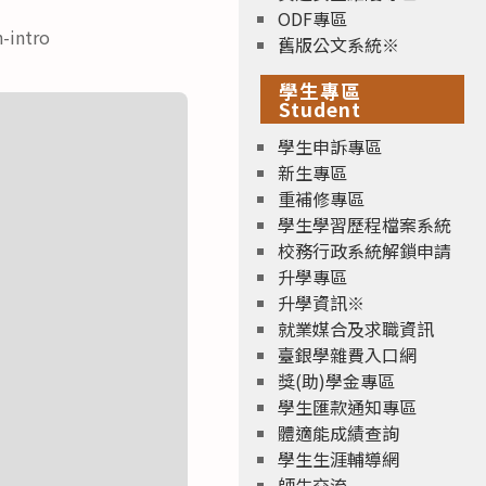
ODF專區
intro
舊版公文系統※
學生專區
Student
學生申訴專區
新生專區
重補修專區
學生學習歷程檔案系統
校務行政系統解鎖申請
升學專區
升學資訊※
就業媒合及求職資訊
臺銀學雜費入口網
獎(助)學金專區
學生匯款通知專區
體適能成績查詢
學生生涯輔導網
師生交流