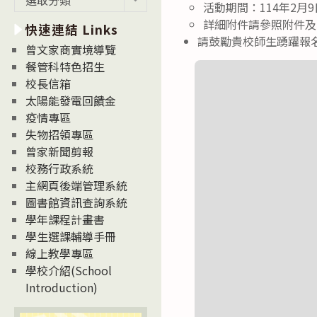
活動期間：114年2月9
新
詳細附件請參照附件及官網：htt
快速連結 Links
消
請鼓勵貴校師生踴躍報
息
曾文家商實境導覽
News
餐管科特色招生
校長信箱
太陽能發電回饋金
疫情專區
失物招領專區
曾家新聞剪報
校務行政系統
主網頁後端管理系統
圖書館資訊查詢系統
學年課程計畫書
學生選課輔導手冊
線上教學專區
學校介紹(School
Introduction)