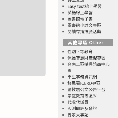
Easy test線上學習
英語線上學習
圖書館電子書
圖書館小論文專區
閱讀存摺推廣活動
其他專區 Other
性別平等教育
保護智慧財產權專區
台南二區輔導諮商中心
※
學生事務資訊網
移民署ICERD專區
國教署公文公告平台
家庭教育專區※
代收代辦費
即測即評及發證
曾家大事記