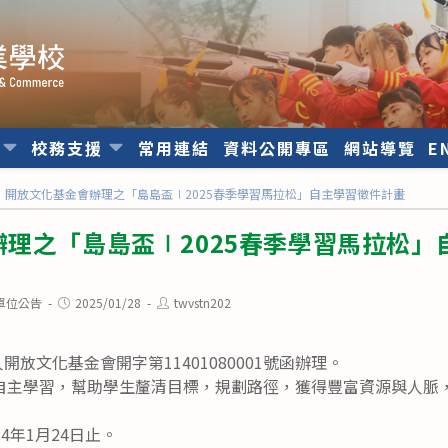
位
校務支援
常用連結
資料公開專區
網站導覽
E
開放文化基金會辦理之「島島盃∣2025春季學習馬拉松」自主學習徵件計畫
理之「島島盃∣2025春季學習馬拉松」
Post
Post
單位公告
2025/01/28
twvstn202
published:
author:
人開放文化基金會開字第11401080001號函辦理。
自主學習，幫助學生釐清目標，規劃路徑，獲得豐富資源與人脈
4年1月24日止。