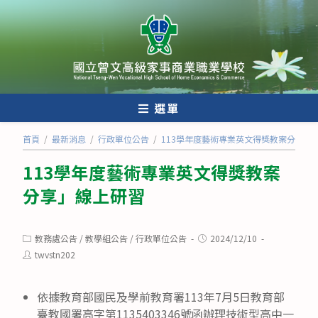
跳
轉
至
主
要
內
選單
容
首頁
/
最新消息
/
行政單位公告
/
113學年度藝術專業英文得獎教案分享」
113學年度藝術專業英文得獎教案
分享」線上研習
Post
Post
教務處公告
/
教學組公告
/
行政單位公告
2024/12/10
category:
published:
Post
twvstn202
author:
依據教育部國民及學前教育署113年7月5日教育部
臺教國署高字第1135403346號函辦理技術型高中一