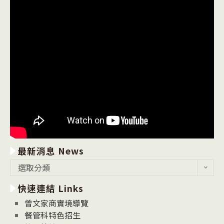
最新消息 News
最
選取分類
新
快速連結 Links
消
息
曾文家商實境導覽
News
餐管科特色招生