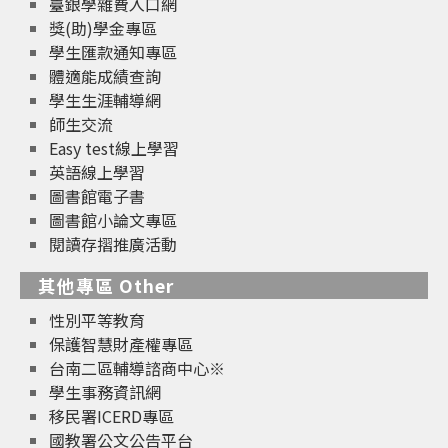
臺銀學雜費入口網
獎(助)學金專區
學生匯款通知專區
體適能成績查詢
學生生涯輔導網
師生交流
Easy test線上學習
英語線上學習
圖書館電子書
圖書館小論文專區
閱讀存摺推廣活動
其他專區 Other
性別平等教育
保護智慧財產權專區
台南二區輔導諮商中心※
學生事務資訊網
移民署ICERD專區
國教署公文公告平台