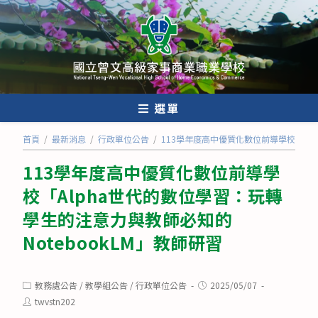
跳
轉
至
主
要
內
選單
容
首頁
/
最新消息
/
行政單位公告
/
113學年度高中優質化數位前導學校「Alp
113學年度高中優質化數位前導學
校「Alpha世代的數位學習：玩轉
學生的注意力與教師必知的
NotebookLM」教師研習
Post
Post
教務處公告
/
教學組公告
/
行政單位公告
2025/05/07
category:
published:
Post
twvstn202
author: