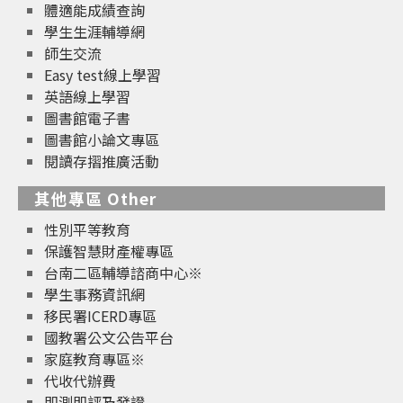
體適能成績查詢
學生生涯輔導網
師生交流
Easy test線上學習
英語線上學習
圖書館電子書
圖書館小論文專區
閱讀存摺推廣活動
其他專區 Other
性別平等教育
保護智慧財產權專區
台南二區輔導諮商中心※
學生事務資訊網
移民署ICERD專區
國教署公文公告平台
家庭教育專區※
代收代辦費
即測即評及發證