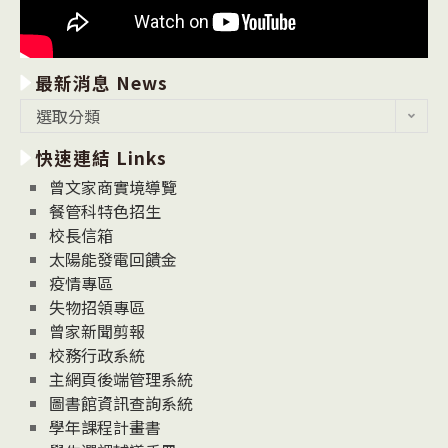
最新消息 News
最
選取分類
新
快速連結 Links
消
息
曾文家商實境導覽
News
餐管科特色招生
校長信箱
太陽能發電回饋金
疫情專區
失物招領專區
曾家新聞剪報
校務行政系統
主網頁後端管理系統
圖書館資訊查詢系統
學年課程計畫書