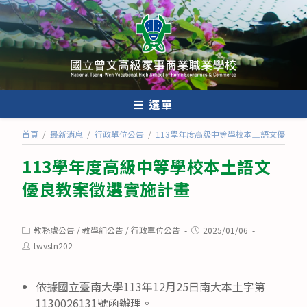
跳
轉
至
主
要
內
選單
容
首頁
/
最新消息
/
行政單位公告
/
113學年度高級中等學校本土語文優良教
113學年度高級中等學校本土語文
優良教案徵選實施計畫
Post
Post
教務處公告
/
教學組公告
/
行政單位公告
2025/01/06
category:
published:
Post
twvstn202
author:
依據國立臺南大學113年12月25日南大本土字第
1130026131號函辦理。