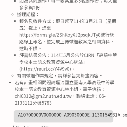
如為共同創作，每一教案至多5名創作者；每人至
多參與2份。
辦理期程：
報名及收件方式：即日起至114年3月21日（星期
五）截止，請至
https://forms.gle/ZShKoyXJ2psqkJTy8進行網
路線上報名，並完成上傳徵選教案之相關資料，
逾時不候。
評審結果公告：114年5月公告於CIRN「高級中等
學校本土語文教育資源中心網站」
(https://reurl.cc/Y4V9v0)。
有關徵選作業規定，請詳參旨揭計畫內容。
若有計畫相關問題請逕洽國立臺南大學高級中等學
校本土語文教育資源中心林小姐，電子信箱：
chi0312@gm2.nutn.edu.tw，聯絡電話：06-
2133111分機5783
A10700000V0000000_A09030000E_1130154931A_se