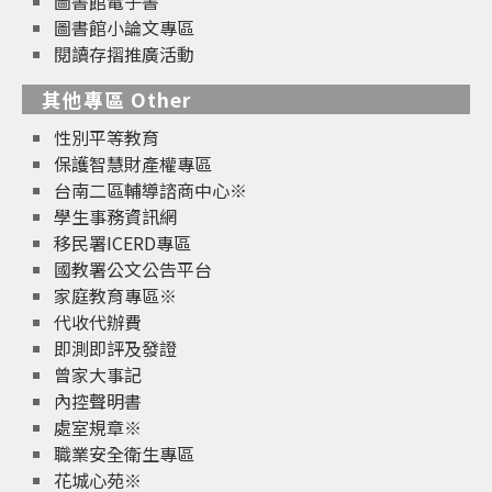
圖書館電子書
圖書館小論文專區
閱讀存摺推廣活動
其他專區 Other
性別平等教育
保護智慧財產權專區
台南二區輔導諮商中心※
學生事務資訊網
移民署ICERD專區
國教署公文公告平台
家庭教育專區※
代收代辦費
即測即評及發證
曾家大事記
內控聲明書
處室規章※
職業安全衛生專區
花城心苑※