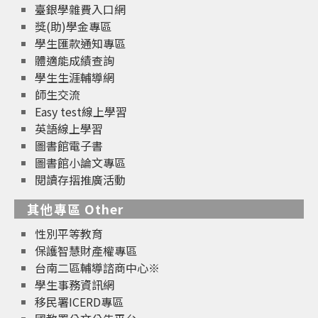
臺銀學雜費入口網
獎(助)學金專區
學生匯款通知專區
體適能成績查詢
學生生涯輔導網
師生交流
Easy test線上學習
英語線上學習
圖書館電子書
圖書館小論文專區
閱讀存摺推廣活動
其他專區 Other
性別平等教育
保護智慧財產權專區
台南二區輔導諮商中心※
學生事務資訊網
移民署ICERD專區