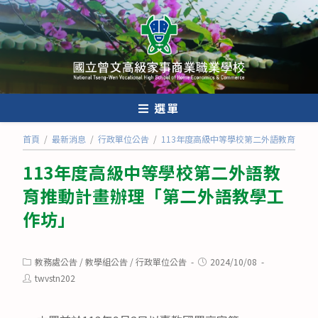
跳
轉
至
主
要
內
選單
容
首頁
/
最新消息
/
行政單位公告
/
113年度高級中等學校第二外語教育推動
113年度高級中等學校第二外語教
育推動計畫辦理「第二外語教學工
作坊」
Post
Post
教務處公告
/
教學組公告
/
行政單位公告
2024/10/08
category:
published:
Post
twvstn202
author: