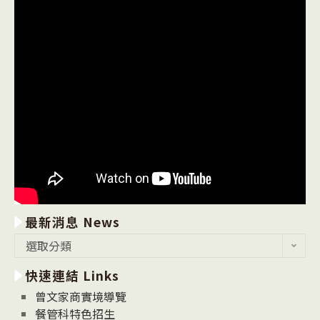
最新消息 News
最
選取分類
新
快速連結 Links
消
息
曾文家商實境導覽
News
餐管科特色招生