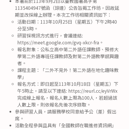
本署前於113年9月2日以臺教國署高字第
1135404947號函（諒達）公告旨揭工作坊，因故延
期並改採線上辦理。本次工作坊相關資訊如下：
活動日期：113年10月25日（星期五）下午2時40
分至5時。
研習採視訊方式進行，會議連結:
https://meet.google.com/gvq-xkcr-fra。
報名對象：公私立高中第二外語任課教師、預修大
學第二外語專班任課教師及對第二外語教學感興趣
者。
課程主題：「二外不見外！第二外語在地化趣味教
學」
報名方式：即日起至113年10月18日（星期五）下
午5時止，請至以下連結: https://reurl.cc/eyVrWx
完成線上報名，報名人數上限為100人，若超過該
人數上限，則依報名先後次序錄取。
參與研習人員，請服務學校同意給予公（差）假出
席。
活動全程參與且具有「全國教師在職進修資訊網」