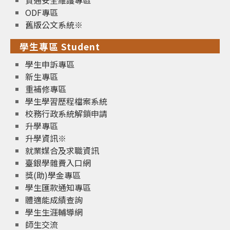
資通安全維護專區
ODF專區
舊版公文系統※
學生專區 Student
學生申訴專區
新生專區
重補修專區
學生學習歷程檔案系統
校務行政系統解鎖申請
升學專區
升學資訊※
就業媒合及求職資訊
臺銀學雜費入口網
獎(助)學金專區
學生匯款通知專區
體適能成績查詢
學生生涯輔導網
師生交流