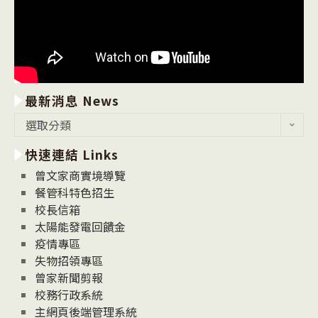
最新消息 News
最
選取分類
新
快速連結 Links
消
息
曾文家商實境導覽
News
餐管科特色招生
校長信箱
太陽能發電回饋金
疫情專區
失物招領專區
曾家新聞剪報
校務行政系統
主網頁後端管理系統