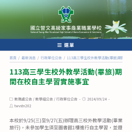
跳
轉
至
主
要
內
選單
容
首頁
/
最新消息
/
行政單位公告
/
113高三學生校外教學活動(畢旅)期間在
113高三學生校外教學活動(畢旅)期
間在校自主學習實施事宜
Post
Post
教務處公告
/
教學組公告
/
行政單位公告
2024/09/24
category:
published:
Post
twvstn202
author:
本校於9/25(三)至9/27(五)辦理高三校外教學活動(畢業
旅行)，未參加學生須至圖書館1樓進行自主學習，並遵