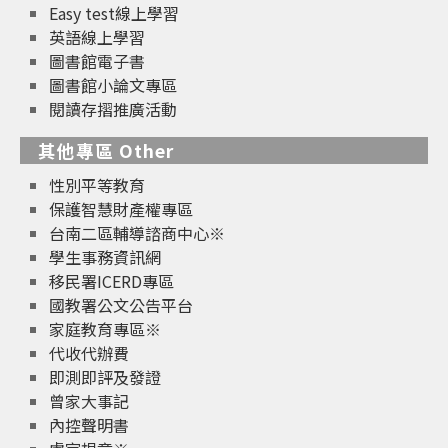
Easy test線上學習
英語線上學習
圖書館電子書
圖書館小論文專區
閱讀存摺推廣活動
其他專區 Other
性別平等教育
保護智慧財產權專區
台南二區輔導諮商中心※
學生事務資訊網
移民署ICERD專區
國教署公文公告平台
家庭教育專區※
代收代辦費
即測即評及發證
曾家大事記
內控聲明書