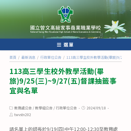
跳
轉
至
主
要
內
選單
容
首頁
/
最新消息
/
行政單位公告
/
113高三學生校外教學活動(畢旅)9/25(三
113高三學生校外教學活動(畢
旅)9/25(三)~9/27(五)督課抽籤事
宜與名單
Post
Post
教務處公告
/
教學組公告
/
行政單位公告
2024/09/18
category:
published:
Post
twvstn202
author:
請名單上的師長於9/19(四)中午12:00-12:30至教務處