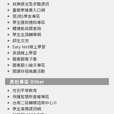
就業媒合及求職資訊
臺銀學雜費入口網
獎(助)學金專區
學生匯款通知專區
體適能成績查詢
學生生涯輔導網
師生交流
Easy test線上學習
英語線上學習
圖書館電子書
圖書館小論文專區
閱讀存摺推廣活動
其他專區 Other
性別平等教育
保護智慧財產權專區
台南二區輔導諮商中心※
學生事務資訊網