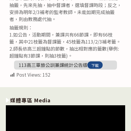
抽籤，先來先抽，抽中督課者，選填督課時段；反之，
安排為明年2/3補考的監考教師。未能如期完成抽籤
者，則由教務處代抽。
抽籤規則：
1.如公告，活動期間，兼課共有66節課，即有66枝
籤，其中21枝籤為督課籤，45枝籤為113/2/3補考籤。
2.師長依高三超鐘點的節數，抽出相對應的籤數(舉例:
超鐘點有3節課，則抽3枝籤)。
113高三畢旅公訓兼課統計公告版
下載
Post Views:
152
媒體專區 Media