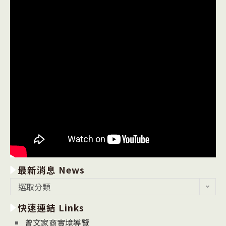
最新消息 News
最
選取分類
新
快速連結 Links
消
息
曾文家商實境導覽