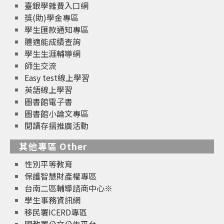
臺銀學雜費入口網
獎(助)學金專區
學生匯款通知專區
體適能成績查詢
學生生涯輔導網
師生交流
Easy test線上學習
英語線上學習
圖書館電子書
圖書館小論文專區
閱讀存摺推廣活動
其他專區 Other
性別平等教育
保護智慧財產權專區
台南二區輔導諮商中心※
學生事務資訊網
移民署ICERD專區
國教署公文公告平台