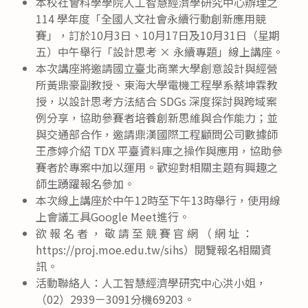
本校社會科學學院人工智慧經濟學研究中心辦理之
114 學年度「全國人文社會永續行動創新應用競
賽」，訂於10月3日、10月17日及10月31日（星期
五）中午舉行「設計思考 × 永續專題」線上講座。
本次講座將邀請國立臺北商業大學創意設計與經營
所黃鼎豪副教授、東海大學電機工程學系蔡坤霖教
授，以設計思考方法結合 SDGs 深度探討與跨域案
例分享，協助參賽者培養創新思維與合作能力；並
與交通部合作，邀請鼎漢國際工程顧問公司數據師
王彥婷介紹 TDX 平臺資料庫之操作與應用，協助參
賽者於專案中加以運用。歡迎對相關主題有興趣之
師生踴躍報名參加。
本次線上講座於中午12時至下午13時舉行，使用線
上會議工具Google Meet進行。
欲 報 名 者 ， 敬 請 至 競 賽 官 網 （ 網 址 ：
https://proj.moe.edu.tw/sihs）閱覽報名相關資
訊。
活動聯絡人：人工智慧經濟學研究中心洪小姐，
（02）2939－3091分機69203。