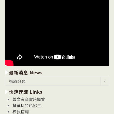
最新消息 News
最
選取分類
新
快速連結 Links
消
息
曾文家商實境導覽
News
餐管科特色招生
校長信箱