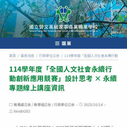
跳
轉
至
主
要
內
選單
容
首頁
/
最新消息
/
行政單位公告
/
114學年度「全國人文社會永續行動創新
114學年度「全國人文社會永續行
動創新應用競賽」設計思考 × 永續
專題線上講座資訊
Post
Post
教務處公告
/
教學組公告
/
行政單位公告
2025/10/14
category:
published:
Post
twvstn202
author: