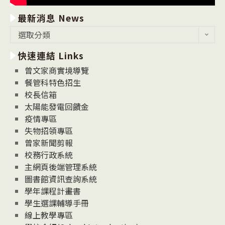
最新消息 News
最
選取分類
新
快速連結 Links
消
息
曾文家商實境導覽
News
餐管科特色招生
校長信箱
太陽能發電回饋金
疫情專區
失物招領專區
曾家新聞剪報
校務行政系統
主網頁後端管理系統
圖書館資訊查詢系統
學年課程計畫書
學生選課輔導手冊
線上教學專區