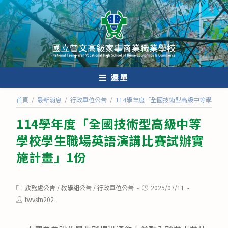
跳
轉
至
主
要
內
選單
容
首頁
/
最新消息
/
行政單位公告
/
114學年度「全國技術型高級中等學校學
114學年度「全國技術型高級中等
學校學生職場英語演講比賽試辦實
施計畫」1份
Post
Post
教務處公告
/
教學組公告
/
行政單位公告
2025/07/11
category:
published:
Post
twvstn202
author: