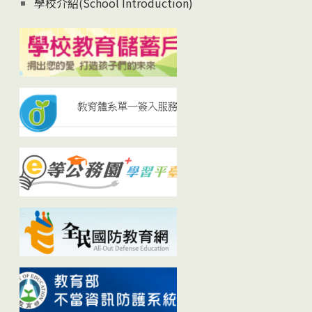
學校介紹(School Introduction)