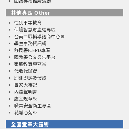
閱讀存摺推廣活動
其他專區 Other
性別平等教育
保護智慧財產權專區
台南二區輔導諮商中心※
學生事務資訊網
移民署ICERD專區
國教署公文公告平台
家庭教育專區※
代收代辦費
即測即評及發證
曾家大事記
內控聲明書
處室規章※
職業安全衛生專區
花城心苑※
全國童軍大露營