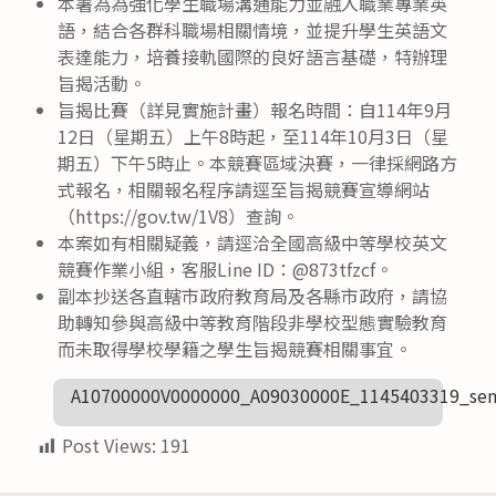
本署為為強化學生職場溝通能力並融入職業專業英
語，結合各群科職場相關情境，並提升學生英語文
表達能力，培養接軌國際的良好語言基礎，特辦理
旨揭活動。
旨揭比賽（詳見實施計畫）報名時間：自114年9月
12日（星期五）上午8時起，至114年10月3日（星
期五）下午5時止。本競賽區域決賽，一律採網路方
式報名，相關報名程序請逕至旨揭競賽宣導網站
（https://gov.tw/1V8）查詢。
本案如有相關疑義，請逕洽全國高級中等學校英文
競賽作業小組，客服Line ID：@873tfzcf。
副本抄送各直轄市政府教育局及各縣市政府，請協
助轉知參與高級中等教育階段非學校型態實驗教育
而未取得學校學籍之學生旨揭競賽相關事宜。
A10700000V0000000_A09030000E_1145403319_sen
Post Views:
191