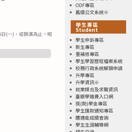
ODF專區
舊版公文系統※
學生專區
Student
5日(一)，或額滿為止。相
學生申訴專區
新生專區
重補修專區
學生學習歷程檔案系統
校務行政系統解鎖申請
升學專區
升學資訊※
就業媒合及求職資訊
臺銀學雜費入口網
獎(助)學金專區
學生匯款通知專區
體適能成績查詢
學生生涯輔導網
師生交流