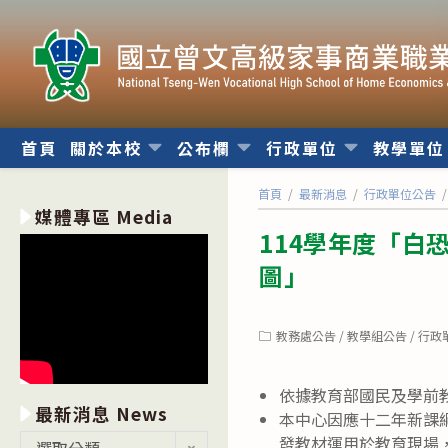
跳
轉
至
主
要
內
首頁
關於本校
公布欄
行政單位
教學單
容
首頁
/
最新消息
/
行政單位公告
/
媒體專區 Media
114學年度「
圖」
Post
教務處公告
/
教學組公告
/
行政
category:
依據教育部國民及學前教育
最新消息 News
本中心因應十二年新課
最
發教材運用於教育現場
選取分類