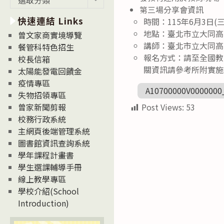
新
第三場分享會資訊
快速連結 Links
消
時間：115年6月3日(三)1
息
地點：臺北市立大同高
曾文家商實境導覽
News
講師：臺北市立大同高
餐管科特色招生
報名方式：請至全國教師
校長信箱
關資訊請參考所附實施
太陽能發電回饋金
疫情專區
A10700000V0000000
失物招領專區
Post Views:
53
曾家新聞剪報
校務行政系統
主網頁後端管理系統
圖書館資訊查詢系統
學年課程計畫書
學生選課輔導手冊
線上教學專區
學校介紹(School
Introduction)