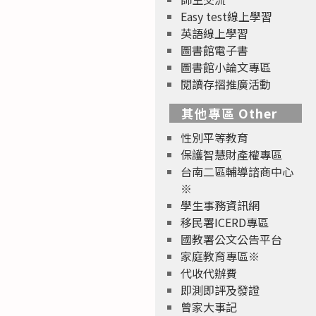
Easy test線上學習
英語線上學習
圖書館電子書
圖書館小論文專區
閱讀存摺推廣活動
其他專區 Other
性別平等教育
保護智慧財產權專區
台南二區輔導諮商中心
※
學生事務資訊網
移民署ICERD專區
國教署公文公告平台
家庭教育專區※
代收代辦費
即測即評及發證
曾家大事記