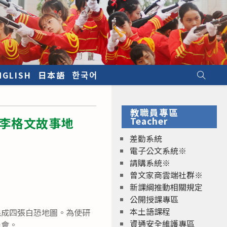
NGLISH
日本語
한국어
教職員專區
北李格文故事地
Teacher
差勤系統
電子公文系統※
請購系統※
曾文家商雲端社群※
新課綱推動相關規定
公開授課專區
本土語課程
完成四張白恐地圖。為使研
資通安全維護專區
表會。