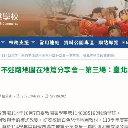
位
校務支援
常用連結
資料公開專區
網站導覽
E
114學年度「白恐不迷路地圖在地篇分享會—第三場：臺北李格文故事地圖」
白恐不迷路地圖在地篇分享會—第三場：臺
Post
Post
單位公告
2026/04/28
twvstn202
published:
author:
署114年10月7日臺教國署學字第1140085182號函辦理。
綱教與學的模式改變，研發校園白色恐怖地圖教材，113學年度
，擬於114學年度辦理四場在地篇分享會及一場四張地圖成果發