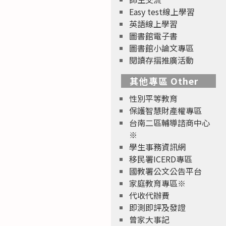
Easy test線上學習
英語線上學習
圖書館電子書
圖書館小論文專區
閱讀存摺推廣活動
其他專區 Other
性別平等教育
保護智慧財產權專區
台南二區輔導諮商中心
※
學生事務資訊網
移民署ICERD專區
國教署公文公告平台
家庭教育專區※
代收代辦費
即測即評及發證
曾家大事記