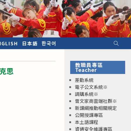
NGLISH
日本語
한국어
教職員專區
克思
Teacher
差勤系統
電子公文系統※
請購系統※
曾文家商雲端社群※
新課綱推動相關規定
公開授課專區
本土語課程
資通安全維護專區