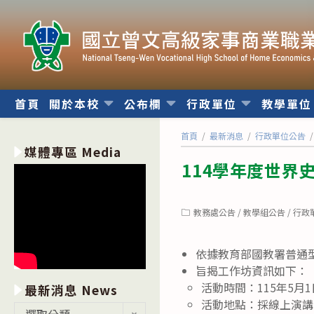
跳
轉
至
主
要
內
首頁
關於本校
公布欄
行政單位
教學單
容
首頁
/
最新消息
/
行政單位公告
/
媒體專區 Media
114學年度世界
Post
教務處公告
/
教學組公告
/
行政
category:
依據教育部國教署普通
旨揭工作坊資訊如下：
活動時間：115年5月1日
最新消息 News
活動地點：採線上演講
最
選取分類