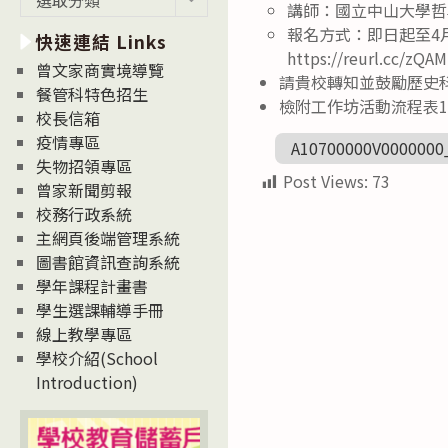
講師：國立中山大學哲
新
報名方式：即日起至4月
快速連結 Links
消
https://reurl.cc/zQAM
息
曾文家商實境導覽
請貴校轉知並鼓勵歷史
News
餐管科特色招生
檢附工作坊活動流程表
校長信箱
疫情專區
A10700000V0000000
失物招領專區
Post Views:
73
曾家新聞剪報
校務行政系統
主網頁後端管理系統
圖書館資訊查詢系統
學年課程計畫書
學生選課輔導手冊
線上教學專區
學校介紹(School
Introduction)