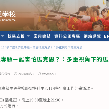
位
校務支援
常用連結
資料公開專區
網站導覽
E
114學年度世界史專題－誰害怕馬克思？：多重視角下的馬克思
史專題－誰害怕馬克思？：多重視角下的馬
Post
Post
單位公告
2026/04/20
twvstn202
published:
author:
型高級中等學校歷史學科中心114學年度工作計畫辦理。
(星期五)，晚上19:30至晚上21:30。
方式進行。