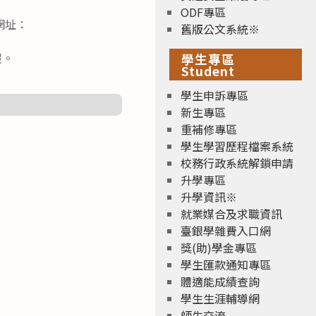
ODF專區
網址：
舊版公文系統※
假。
學生專區
Student
學生申訴專區
新生專區
重補修專區
學生學習歷程檔案系統
校務行政系統解鎖申請
升學專區
升學資訊※
就業媒合及求職資訊
臺銀學雜費入口網
獎(助)學金專區
學生匯款通知專區
體適能成績查詢
學生生涯輔導網
師生交流