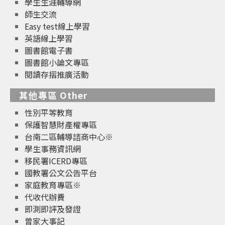
學生生涯輔導網
師生交流
Easy test線上學習
英語線上學習
圖書館電子書
圖書館小論文專區
閱讀存摺推廣活動
其他專區 Other
性別平等教育
保護智慧財產權專區
台南二區輔導諮商中心※
學生事務資訊網
移民署ICERD專區
國教署公文公告平台
家庭教育專區※
代收代辦費
即測即評及發證
曾家大事記