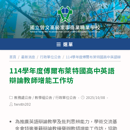
跳
轉
至
主
要
內
選單
容
首頁
/
最新消息
/
行政單位公告
/
114學年度傅爾布萊特國高中英語辯論教
114學年度傅爾布萊特國高中英語
辯論教師增能工作坊
Post
Post
教務處公告
/
教學組公告
/
行政單位公告
2025/10/08
category:
published:
Post
twvstn202
author:
為推廣英語辯論教學及批判思辨能力，學術交流基
金會特邀美籍辯論教練舉辦教師增能工作坊，協助