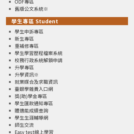
ODF專區
舊版公文系統※
學生專區 Student
學生申訴專區
新生專區
重補修專區
學生學習歷程檔案系統
校務行政系統解鎖申請
升學專區
升學資訊※
就業媒合及求職資訊
臺銀學雜費入口網
獎(助)學金專區
學生匯款通知專區
體適能成績查詢
學生生涯輔導網
師生交流
Easy test線上學習