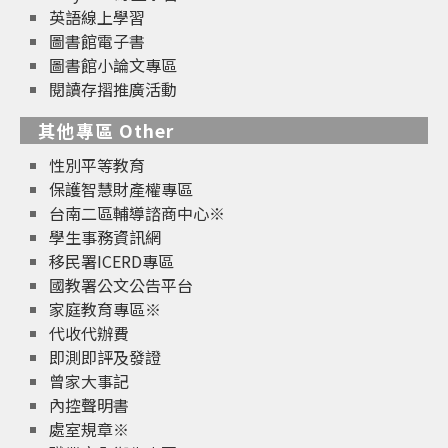
英語線上學習
圖書館電子書
圖書館小論文專區
閱讀存摺推廣活動
其他專區 Other
性別平等教育
保護智慧財產權專區
台南二區輔導諮商中心※
學生事務資訊網
移民署ICERD專區
國教署公文公告平台
家庭教育專區※
代收代辦費
即測即評及發證
曾家大事記
內控聲明書
處室規章※