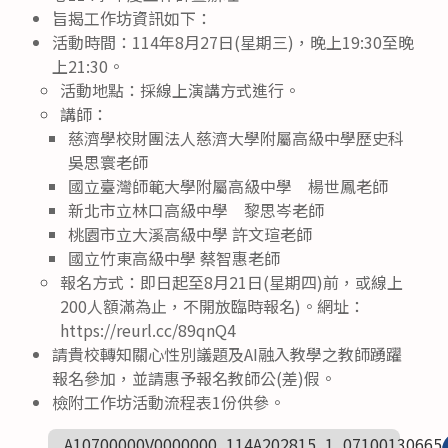
旨揭工作坊資訊如下：
活動時間：114年8月27日(星期三)，晚上19:30至晚
上21:30。
活動地點：採線上演講方式進行。
講師：
慈濟學校財團法人慈濟大學附屬高級中學歷史科
吳思寰老師
國立臺灣師範大學附屬高級中學 楊世鳳老師
新北市立林口高級中學 黎思岑老師
桃園市立大溪高級中學 許文瑄老師
國立竹東高級中學 蔡智惠老師
報名方式：即日起至8月21日(星期四)前，或線上
200人額滿為止，不開放臨時報名)。網址：
https://reurl.cc/89qnQ4
請貴校轉知關心性別議題及AI融入教學之教師踴躍
報名參加，並請惠予報名教師公(差)假。
檢附工作坊活動流程表1份供參。
A10700000V0000000_114A202815_1_07100130665