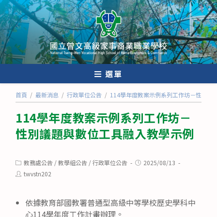
跳
轉
至
主
要
內
選單
容
首頁
/
最新消息
/
行政單位公告
/
114學年度教案示例系列工作坊－性別議
114學年度教案示例系列工作坊－
性別議題與數位工具融入教學示例
Post
Post
教務處公告
/
教學組公告
/
行政單位公告
2025/08/13
category:
published:
Post
twvstn202
author:
依據教育部國教署普通型高級中等學校歷史學科中
心114學年度工作計畫辦理。