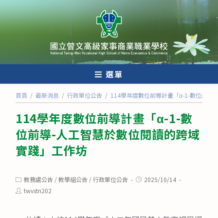
跳
轉
至
主
要
內
選單
容
首頁
/
最新消息
/
行政單位公告
/
114學年度數位前導計畫「α-1-數位前
114學年度數位前導計畫「α-1-數
位前導-人工智慧於數位閱讀的跨域
實踐」工作坊
Post
Post
教務處公告
/
教學組公告
/
行政單位公告
2025/10/14
category:
published:
Post
twvstn202
author: