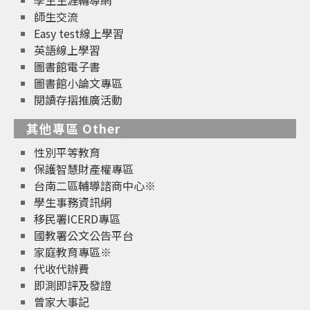
學生生涯輔導網
師生交流
Easy test線上學習
英語線上學習
圖書館電子書
圖書館小論文專區
閱讀存摺推廣活動
其他專區 Other
性別平等教育
保護智慧財產權專區
台南二區輔導諮商中心※
學生事務資訊網
移民署ICERD專區
國教署公文公告平台
家庭教育專區※
代收代辦費
即測即評及發證
曾家大事記