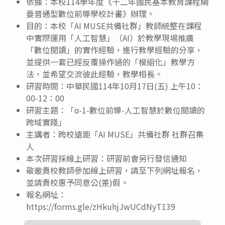
依據：本校114學年度《十二年國民基本教育課程綱
要普通型數位前導學校計畫》辦理。
目的：本校「AI MUSE共備社群」教師統整在課程
中實際運用「人工智慧」（AI）於教學現場推廣
「數位閱讀」的實作經驗，進行教學經驗的分享，
並提供一套已經反覆操作過的「模組化」教學方
法，並希望交流彼此經驗，教學相長。
研習時間：中華民國114年10月17日(五) 上午10：
00-12：00
研習主題：「α-1-數位前導-人工智慧於數位閱讀的
跨域實踐」
主講者：跨校遠距「AI MUSE」共備社群 社群召集
人
本次研習採線上研習：研習前會另行發信通知
敬邀貴校教師參加線上研習，請至下列網址報名，
並請貴校惠予同意公(差)假。
報名網址：
https://forms.gle/zHkuhjJwUCdNyT139