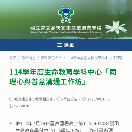
跳
轉
至
主
要
內
選單
容
首頁
/
最新消息
/
行政單位公告
/
114學年度生命教育學科中心「同理心與
114學年度生命教育學科中心「同
理心與善意溝通工作坊」
Post
Post
教務處公告
/
教學組公告
/
行政單位公告
2025/09/10
category:
published:
Post
twvstn202
author:
依114年7月24日臺教國署高字第1145404084號函
生命教育學科中心114學年度核定工作計畫辦理。