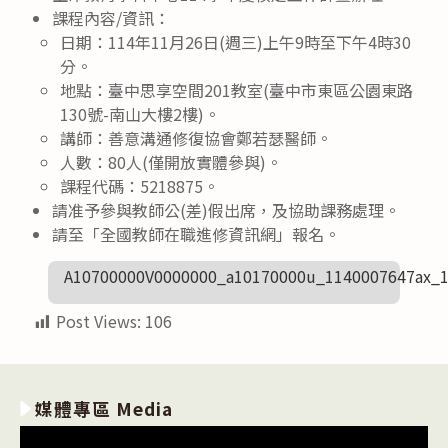
課程內容/資訊：
日期：114年11月26日(週三)上午9時至下午4時30
分。
地點：臺中思享空間201教室(臺中市東區公園東路
130號-南山大樓2樓)。
講師：善意溝通修復協會鄭若瑟醫師。
人數：80人(僅開放實體參與)。
課程代碼：5218875。
請准予參與教師公(差)假出席，及協助課務處理。
請至「全國教師在職進修資訊網」報名。
A10700000V0000000_a10170000u_1140007647ax_
Post Views:
106
媒體專區 Media