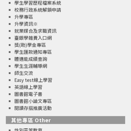
學生學習歷程檔案系統
校務行政系統解鎖申請
升學專區
升學資訊※
就業媒合及求職資訊
臺銀學雜費入口網
獎(助)學金專區
學生匯款通知專區
體適能成績查詢
學生生涯輔導網
師生交流
Easy test線上學習
英語線上學習
圖書館電子書
圖書館小論文專區
閱讀存摺推廣活動
其他專區 Other
性別平等教育