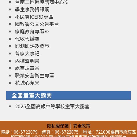
台南二區輔導諮商中心※
學生事務資訊網
移民署ICERD專區
國教署公文公告平台
家庭教育專區※
代收代辦費
即測即評及發證
曾家大事記
內控聲明書
處室規章※
職業安全衛生專區
花城心苑※
全國童軍大露營
2025全國高級中等學校童軍大露營
隱私權保護
安全政策
電話：06-5722079｜傳真：06-5722875｜地址：721008臺南市麻豆區
和平路9號｜©2023 國立曾文高級家事商業職業學校 版權所有