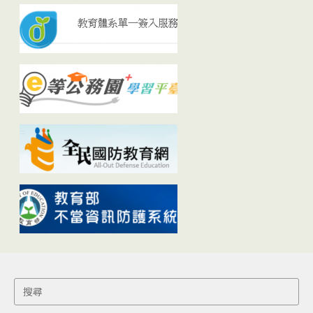
Search
for: