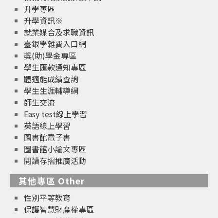
升學專區
升學資訊※
就業媒合及求職資訊
臺銀學雜費入口網
獎(助)學金專區
學生匯款通知專區
體適能成績查詢
學生生涯輔導網
師生交流
Easy test線上學習
英語線上學習
圖書館電子書
圖書館小論文專區
閱讀存摺推廣活動
其他專區 Other
性別平等教育
保護智慧財產權專區