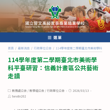
跳
轉
至
主
要
內
選單
容
首頁
/
最新消息
/
行政單位公告
/
114學年度第二學期臺北市美術學科平臺
114學年度第二學期臺北市美術學
科平臺研習：信義計畫區公共藝術
走讀
Post
Post
教務處公告
/
教學組公告
/
行政單位公告
2026/03/13
category:
published:
Post
twvstn202
author: