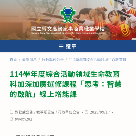
跳
轉
至
主
要
內
選單
容
首頁
/
最新消息
/
行政單位公告
/
114學年度綜合活動領域生命教育科加深
114學年度綜合活動領域生命教育
科加深加廣選修課程「思考：智慧
的啟航」線上增能課
Post
Post
教務處公告
/
教學組公告
/
行政單位公告
2025/09/17
category:
published:
Post
twvstn202
author: