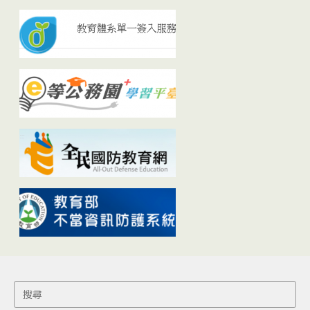
Search
for: