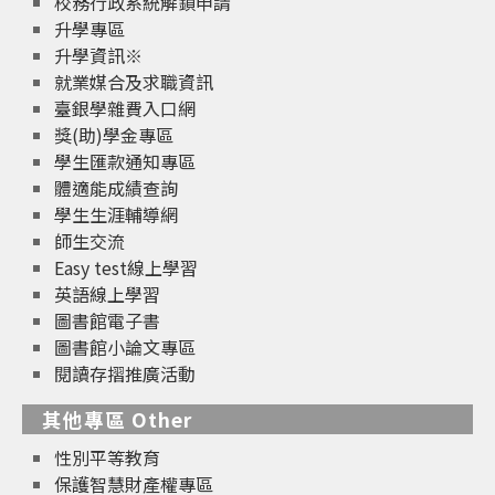
校務行政系統解鎖申請
升學專區
升學資訊※
就業媒合及求職資訊
臺銀學雜費入口網
獎(助)學金專區
學生匯款通知專區
體適能成績查詢
學生生涯輔導網
師生交流
Easy test線上學習
英語線上學習
圖書館電子書
圖書館小論文專區
閱讀存摺推廣活動
其他專區 Other
性別平等教育
保護智慧財產權專區