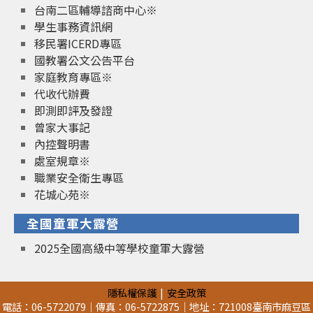
台南二區輔導諮商中心※
學生事務資訊網
移民署ICERD專區
國教署公文公告平台
家庭教育專區※
代收代辦費
即測即評及發證
曾家大事記
內控聲明書
處室規章※
職業安全衛生專區
花城心苑※
全國童軍大露營
2025全國高級中等學校童軍大露營
隱私權保護
安全政策
電話：06-5722079｜傳真：06-5722875｜地址：721008臺南市麻豆區