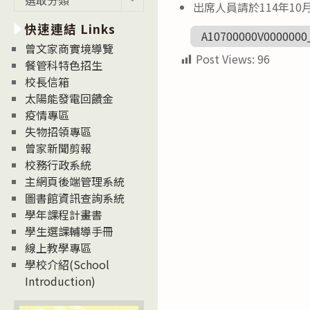
出席人員請於114年10
新
快速連結 Links
消
A10700000V0000000
息
曾文家商實境導覽
Post Views:
96
News
餐管科特色招生
校長信箱
太陽能發電回饋金
疫情專區
失物招領專區
曾家新聞剪報
校務行政系統
主網頁後端管理系統
圖書館資訊查詢系統
學年課程計畫書
學生選課輔導手冊
線上教學專區
學校介紹(School
Introduction)