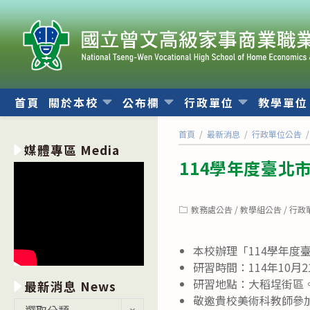
跳
轉
至
主
要
內
首頁
關於本校
公布欄
行政單位
教學單
容
首頁
/
最新消息
/
行政單位公告
/
媒體專區 Media
114學年度臺北
Post
教務處公告
/
教學組公告
/
行政
category:
本校辦理「114學年
研習時間：114年10月21
研習地點：大稻埕街區
最新消息 News
敬邀貴校美術科教師參
最
選取分類