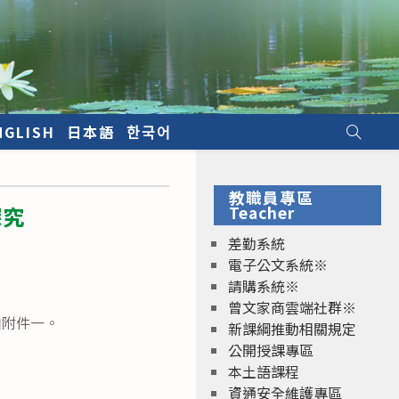
NGLISH
日本語
한국어
教職員專區
探究
Teacher
差勤系統
電子公文系統※
請購系統※
曾文家商雲端社群※
如附件一。
新課綱推動相關規定
公開授課專區
本土語課程
資通安全維護專區