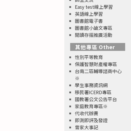
Easy test線上學習
英語線上學習
圖書館電子書
圖書館小論文專區
閱讀存摺推廣活動
其他專區 Other
性別平等教育
保護智慧財產權專區
台南二區輔導諮商中心
※
學生事務資訊網
移民署ICERD專區
國教署公文公告平台
家庭教育專區※
代收代辦費
即測即評及發證
曾家大事記