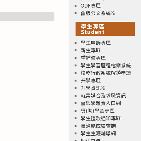
ODF專區
舊版公文系統※
學生專區
Student
學生申訴專區
新生專區
重補修專區
學生學習歷程檔案系統
校務行政系統解鎖申請
升學專區
升學資訊※
就業媒合及求職資訊
臺銀學雜費入口網
獎(助)學金專區
學生匯款通知專區
體適能成績查詢
學生生涯輔導網
師生交流