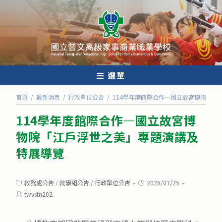
跳
轉
至
主
要
內
選單
容
首頁
/
最新消息
/
行政單位公告
/
114學年度館際合作—國立故宮博物院「
114學年度館際合作—國立故宮博
物院「江戶浮世之美」專題演講及
特展導覽
Post
Post
教務處公告
/
教學組公告
/
行政單位公告
2025/07/25
category:
published:
Post
twvstn202
author: