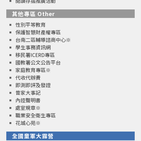
閱讀存摺推廣活動
其他專區 Other
性別平等教育
保護智慧財產權專區
台南二區輔導諮商中心※
學生事務資訊網
移民署ICERD專區
國教署公文公告平台
家庭教育專區※
代收代辦費
即測即評及發證
曾家大事記
內控聲明書
處室規章※
職業安全衛生專區
花城心苑※
全國童軍大露營