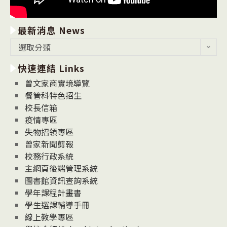
最新消息 News
最
選取分類
新
快速連結 Links
消
息
曾文家商實境導覽
News
餐管科特色招生
校長信箱
疫情專區
失物招領專區
曾家新聞剪報
校務行政系統
主網頁後端管理系統
圖書館資訊查詢系統
學年課程計畫書
學生選課輔導手冊
線上教學專區