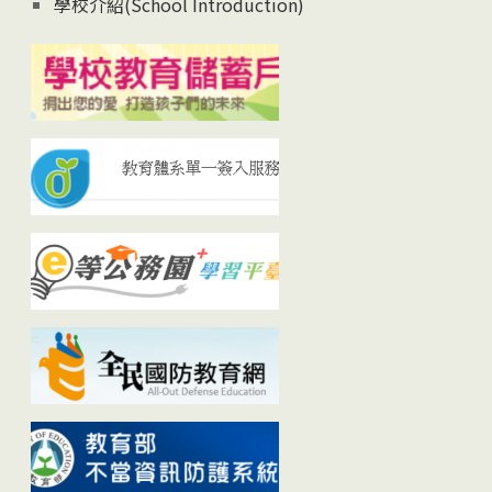
學校介紹(School Introduction)