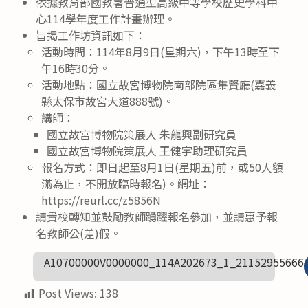
依據教育部國教署普通型高級中等學校歷史學科中
心114學年度工作計畫辦理。
旨揭工作坊資訊如下：
活動時間：114年8月9日(星期六)，下午13時至下
午16時30分。
活動地點：國立故宮博物院南部院區集賢廳(嘉義
縣太保市故宮大道888號)。
講師：
國立故宮博物院策展人 朱龍興副研究員
國立故宮博物院策展人 王健宇助理研究員
報名方式：即日起至8月1日(星期五)前，或50人額
滿為止，不開放臨時報名)。網址：
https://reurl.cc/z5856N
請貴校轉知並鼓勵教師踴躍報名參加，並請惠予報
名教師公(差)假。
A10700000V0000000_114A202673_1_21152955666
Post Views:
138