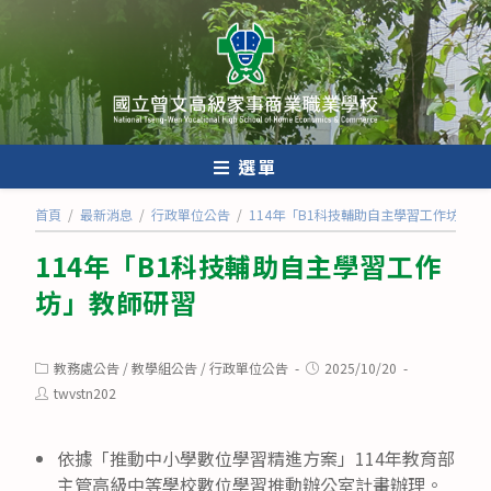
跳
轉
至
主
要
內
選單
容
首頁
/
最新消息
/
行政單位公告
/
114年「B1科技輔助自主學習工作坊」教
114年「B1科技輔助自主學習工作
坊」教師研習
Post
Post
教務處公告
/
教學組公告
/
行政單位公告
2025/10/20
category:
published:
Post
twvstn202
author:
依據「推動中小學數位學習精進方案」114年教育部
主管高級中等學校數位學習推動辦公室計畫辦理。