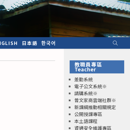
NGLISH
日本語
한국어
教職員專區
Teacher
差勤系統
電子公文系統※
請購系統※
曾文家商雲端社群※
新課綱推動相關規定
公開授課專區
本土語課程
資通安全維護專區