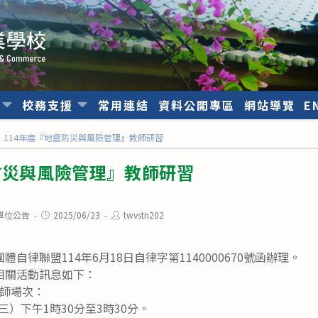
位
校務支援
常用連結
資料公開專區
網站導覽
E
114年度『地震防災與風險管理』教師研習
防災與風險管理』教師研習
Post
Post
單位公告
2025/06/23
twvstn202
published:
author:
自律聯盟114年6月18日自律字第1140000670號函辦理。
相關活動訊息如下：
師場次：
期三）下午1時30分至3時30分。