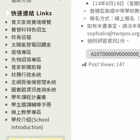
114年8月14日（星
新
普通型高級中等學校教師
快速連結 Links
消
報名方式：線上報名（網址：h
息
曾文家商實境導覽
如有未盡事宜，請洽本案承
News
餐管科特色招生
sophialin@twnpos.o
校長信箱
檢附研習資訊1份。
太陽能發電回饋金
疫情專區
A10700000V0000000
失物招領專區
Post Views:
147
曾家新聞剪報
校務行政系統
主網頁後端管理系統
圖書館資訊查詢系統
學年課程計畫書
學生選課輔導手冊
線上教學專區
學校介紹(School
Introduction)