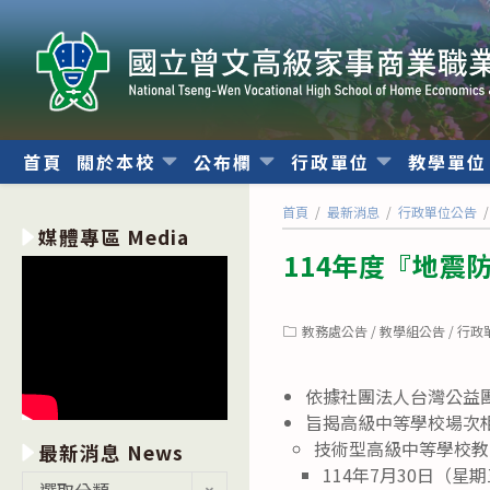
跳
轉
至
主
要
內
首頁
關於本校
公布欄
行政單位
教學單
容
首頁
/
最新消息
/
行政單位公告
/
媒體專區 Media
114年度『地震
Post
教務處公告
/
教學組公告
/
行政
category:
依據社團法人台灣公益團體
旨揭高級中等學校場次
技術型高級中等學校教
最新消息 News
114年7月30日（星
最
選取分類