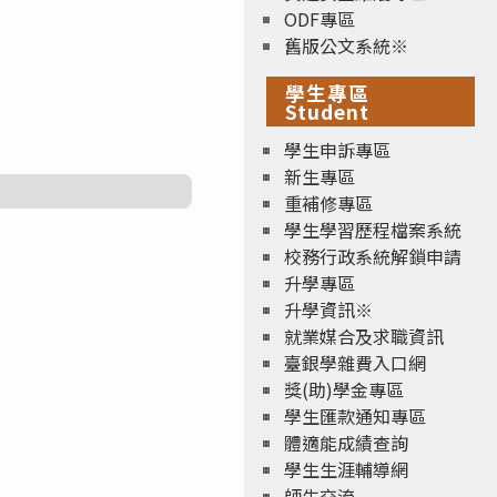
ODF專區
舊版公文系統※
學生專區
Student
學生申訴專區
新生專區
重補修專區
學生學習歷程檔案系統
校務行政系統解鎖申請
升學專區
升學資訊※
就業媒合及求職資訊
臺銀學雜費入口網
獎(助)學金專區
學生匯款通知專區
體適能成績查詢
學生生涯輔導網
師生交流