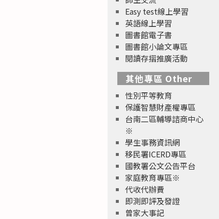
Easy test線上學習
英語線上學習
圖書館電子書
圖書館小論文專區
閱讀存摺推廣活動
其他專區 Other
性別平等教育
保護智慧財產權專區
台南二區輔導諮商中心
※
學生事務資訊網
移民署ICERD專區
國教署公文公告平台
家庭教育專區※
代收代辦費
即測即評及發證
曾家大事記