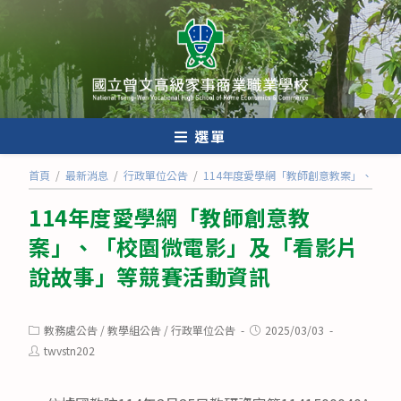
跳
轉
至
主
要
內
選單
容
首頁
/
最新消息
/
行政單位公告
/
114年度愛學網「教師創意教案」、「校
114年度愛學網「教師創意教
案」、「校園微電影」及「看影片
說故事」等競賽活動資訊
Post
Post
教務處公告
/
教學組公告
/
行政單位公告
2025/03/03
category:
published:
Post
twvstn202
author: