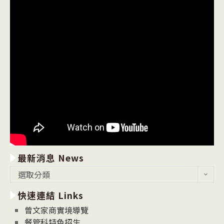
最新消息 News
最
選取分類
新
快速連結 Links
消
息
曾文家商實境導覽
News
餐管科特色招生