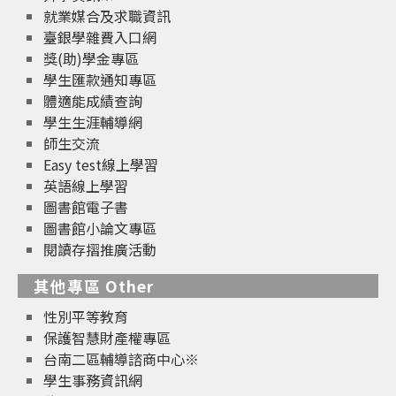
就業媒合及求職資訊
臺銀學雜費入口網
獎(助)學金專區
學生匯款通知專區
體適能成績查詢
學生生涯輔導網
師生交流
Easy test線上學習
英語線上學習
圖書館電子書
圖書館小論文專區
閱讀存摺推廣活動
其他專區 Other
性別平等教育
保護智慧財產權專區
台南二區輔導諮商中心※
學生事務資訊網