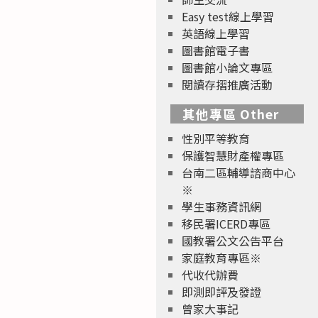
Easy test線上學習
英語線上學習
圖書館電子書
圖書館小論文專區
閱讀存摺推廣活動
其他專區 Other
性別平等教育
保護智慧財產權專區
台南二區輔導諮商中心
※
學生事務資訊網
移民署ICERD專區
國教署公文公告平台
家庭教育專區※
代收代辦費
即測即評及發證
曾家大事記