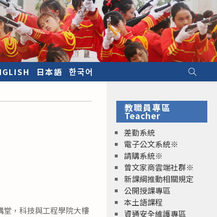
NGLISH
日本語
한국어
教職員專區
Teacher
差勤系統
電子公文系統※
請購系統※
曾文家商雲端社群※
新課綱推動相關規定
公開授課專區
本土語課程
樓演講堂，科技與工程學院大樓
資通安全維護專區