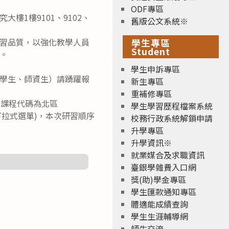
ODF專區
大樓1樓9101、9102、
舊版公文系統※
習品質，以強化教學人員
學生專區
Student
。
學生申訴專區
學生、師資生）請踴躍報
新生專區
重補修專區
，課程代碼為北區
學生學習歷程檔案系統
(下拉式選單)，本次研習順序
校務行政系統解鎖申請
升學專區
升學資訊※
就業媒合及求職資訊
臺銀學雜費入口網
獎(助)學金專區
學生匯款通知專區
體適能成績查詢
學生生涯輔導網
師生交流