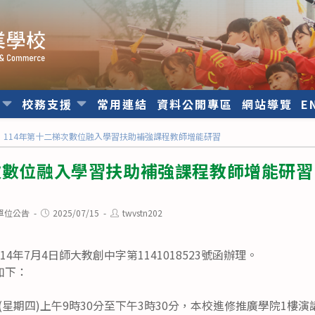
位
校務支援
常用連結
資料公開專區
網站導覽
E
114年第十二梯次數位融入學習扶助補強課程教師增能研習
次數位融入學習扶助補強課程教師增能研習
Post
Post
單位公告
2025/07/15
twvstn202
published:
author:
4年7月4日師大教創中字第1141018523號函辦理。
如下：
1日(星期四)上午9時30分至下午3時30分，本校進修推廣學院1