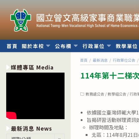
跳
轉
至
主
要
內
首頁
關於本校
公布欄
行政單位
教學單
容
首頁
/
最新消息
/
行政單位公告
/
媒體專區 Media
114年第十二梯
Post
教務處公告
/
教學組公告
/
行政
category:
依據國立臺灣師範大學11
旨揭研習活動辦理資訊
辦理時間及地點：
最新消息 News
北區：114年8月2
最
選取分類