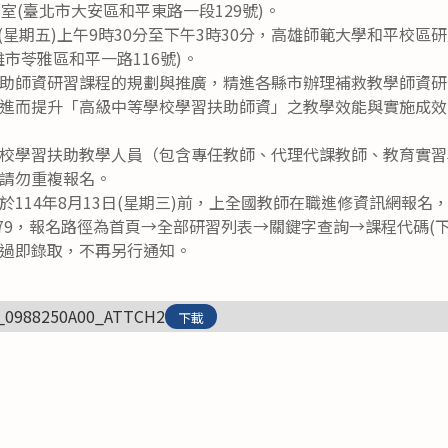
13教室(臺北市大安區和平東路一段129號)。
日(星期五)上午9時30分至下午3時30分，高雄師範大學和平校區研究
高雄市苓雅區和平一路116號)。
助師資研習課程的規劃與推廣，精進各縣市辦理補救教學師資研
進而提升「高級中等學校學習扶助師資」之教學效能與實施成效
校學習扶助教學人員（包含專任教師、代理代課教師、教育實習
請勿重複報名。
於114年8月13日(星期三)前，上全國教師在職進修資訊網報名
080979，報名路徑為首頁→全部研習列表→關鍵字查詢→課程代碼
過即錄取，不再另行通知。
。
_0988250A00_ATTCH2
下載