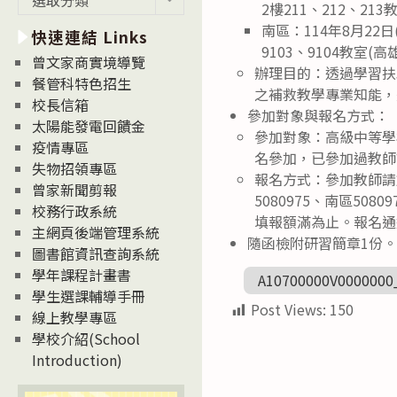
2樓211、212、2
新
南區：114年8月22
快速連結 Links
消
9103、9104教室(
息
曾文家商實境導覽
辦理目的：透過學習扶
News
餐管科特色招生
之補救教學專業知能，
校長信箱
參加對象與報名方式：
太陽能發電回饋金
參加對象：高級中等學
疫情專區
名參加，已參加過教師
失物招領專區
報名方式：參加教師請
曾家新聞剪報
5080975、南區5
校務行政系統
填報額滿為止。報名通
主網頁後端管理系統
隨函檢附研習簡章1份
圖書館資訊查詢系統
學年課程計畫書
A10700000V0000000
學生選課輔導手冊
Post Views:
150
線上教學專區
學校介紹(School
Introduction)