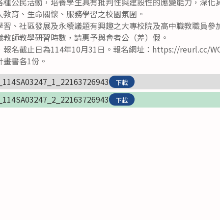
各種公民活動，培養學生具有批判性與建設性的應變能力，深化
人教育、生命關懷、服務學習之校園氛圍。
學習、社區發展及永續議題有興趣之大專校院及高中職教職員參
職教師教學研習時數，請惠予與會者公（差）假。
止日為114年10月31日。報名網址：https://reurl.cc/W
計畫書各1份。
_114SA03247_1_22163726943
下載
_114SA03247_2_22163726943
下載