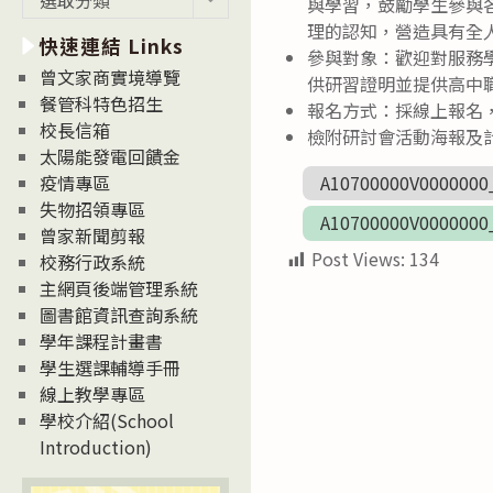
與學習，鼓勵學生參與
新
理的認知，營造具有全
快速連結 Links
消
參與對象：歡迎對服務
息
曾文家商實境導覽
供研習證明並提供高中
News
餐管科特色招生
報名方式：採線上報名，報名截
校長信箱
檢附研討會活動海報及
太陽能發電回饋金
A10700000V0000000
疫情專區
失物招領專區
A10700000V0000000
曾家新聞剪報
Post Views:
134
校務行政系統
主網頁後端管理系統
圖書館資訊查詢系統
學年課程計畫書
學生選課輔導手冊
線上教學專區
學校介紹(School
Introduction)