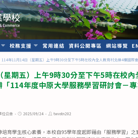
位
校務支援
常用連結
資料公開專區
網站導覽
E
114年11月14日（星期五）上午9時30分至下午5時在校內全人教育村北棟4樓國
4日（星期五）上午9時30分至下午5時在校
「114年度中原大學服務學習研討會－專業
Post
Post
單位公告
2025/09/24
twvstn202
published:
author:
神培育學生核心素養，本校自95學年度起即藉由「服務學習」之