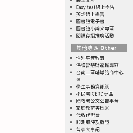
Easy test線上學習
英語線上學習
圖書館電子書
圖書館小論文專區
閱讀存摺推廣活動
其他專區 Other
性別平等教育
保護智慧財產權專區
台南二區輔導諮商中心
※
學生事務資訊網
移民署ICERD專區
國教署公文公告平台
家庭教育專區※
代收代辦費
即測即評及發證
曾家大事記