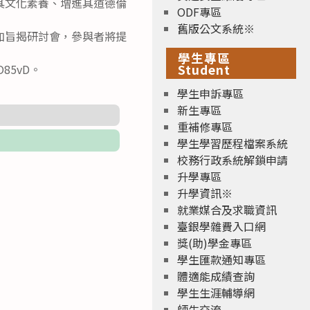
其文化素養、增進其道德倫
ODF專區
舊版公文系統※
加旨揭研討會，參與者將提
學生專區
Student
O85vD。
學生申訴專區
新生專區
重補修專區
學生學習歷程檔案系統
校務行政系統解鎖申請
升學專區
升學資訊※
就業媒合及求職資訊
臺銀學雜費入口網
獎(助)學金專區
學生匯款通知專區
體適能成績查詢
學生生涯輔導網
師生交流