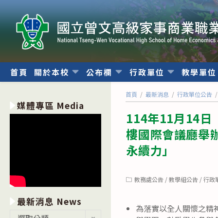
跳
轉
至
主
要
內
首頁
關於本校
公布欄
行政單位
教學單
容
首頁
/
最新消息
/
行政單位公告
/
媒體專區 Media
114年11月1
樓國際會議廳舉辦
永續力」
Post
教務處公告
/
教學組公告
/
行政
category:
最新消息 News
為落實以全人關懷之精
最
選取分類