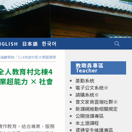
NGLISH
日本語
한국어
際會議廳舉辦「114年度中原大學服務學習研討會－專業超能力 × 社會永續力」
教職員專區
內全人教育村北棟4
Teacher
超能力 × 社會
差勤系統
電子公文系統※
請購系統※
曾文家商雲端社群※
新課綱推動相關規定
公開授課專區
本土語課程
實作教育，結合專業、服務
資通安全維護專區