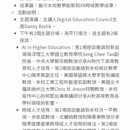
成果展：展示本校教學創新和XR跨域教學成果。
活動說明：
主題演講：主講人Digital Education Council主
席Danny Bielik。
下午有2個主題分場，為平行場次，各主題有2場
座談：
AI in Higher Education：第1場座談邀請到新加
坡南洋理工大學國立教育學院Seng Chee Tan副
院長、中央大學蔡宗翰教授分享AI時代下高等教
育和人才培育。第2場座談邀請到本校統計教學
中心陳彥賓副主任、美國華盛頓大學李智新講座
教授、本校工業工程所藍俊宏副教授、美國北卡
羅來納州立大學Chris M. Anson特聘教授、本校
寫作中心的柯凱彣專案講師分享AI對高等教育各
學科領域的影響。
跨域人才培育：第1場座談邀請到本校洪一平教
授、余家斌教授、沈麗娟教授和陳惠美教授分享
精準健康產業跨領域人才培育的做法。第2場座