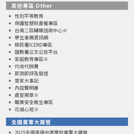
其他專區 Other
性別平等教育
保護智慧財產權專區
台南二區輔導諮商中心※
學生事務資訊網
移民署ICERD專區
國教署公文公告平台
家庭教育專區※
代收代辦費
即測即評及發證
曾家大事記
內控聲明書
處室規章※
職業安全衛生專區
花城心苑※
全國童軍大露營
2025全國高級中等學校童軍大露營