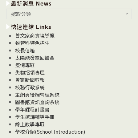
最新消息 News
最
選取分類
新
快速連結 Links
消
息
曾文家商實境導覽
News
餐管科特色招生
校長信箱
太陽能發電回饋金
疫情專區
失物招領專區
曾家新聞剪報
校務行政系統
主網頁後端管理系統
圖書館資訊查詢系統
學年課程計畫書
學生選課輔導手冊
線上教學專區
學校介紹(School Introduction)