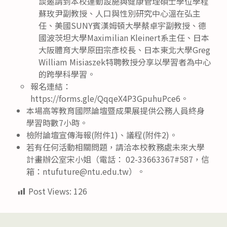
談邀請到本校運動設施與健康管理碩士學位學程
蘇玫尹副教授、人口與性別研究中心溫在弘主
任、美國SUNY賓漢姆頓大學蔡卓宇副教授、德
國波茨坦大學‪Maximilian Kleinert系主任、日本
大阪體育大學原田宗彥校長、日本東北大學Greg
William Misiaszek特聘教授分享以學習者為中心
的跨學科學習。
報名連結：
https://forms.gle/QqqeX4P3GpuhuPce6。
本場高等教育國際論壇暨成果展提供公務人員終身
學習時數7小時。
檢附論壇宣傳海報(附件1)、議程(附件2)。
若有任何活動相關問題，請洽本校教務處未來大學
計畫辦公室宋小姐（電話： 02-33663367#587，信
箱：ntufuture@ntu.edu.tw）。
Post Views:
126