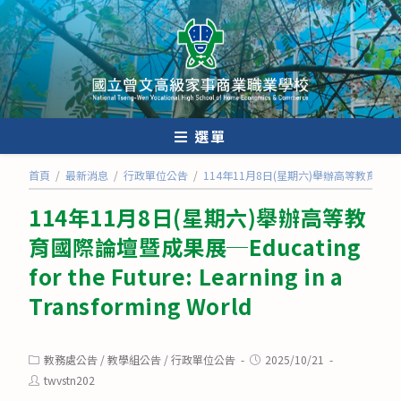
跳
轉
至
主
要
內
選單
容
首頁
/
最新消息
/
行政單位公告
/
114年11月8日(星期六)舉辦高等教育國際論壇暨成果展─E
114年11月8日(星期六)舉辦高等教
育國際論壇暨成果展─Educating
for the Future: Learning in a
Transforming World
Post
Post
教務處公告
/
教學組公告
/
行政單位公告
2025/10/21
category:
published:
Post
twvstn202
author: