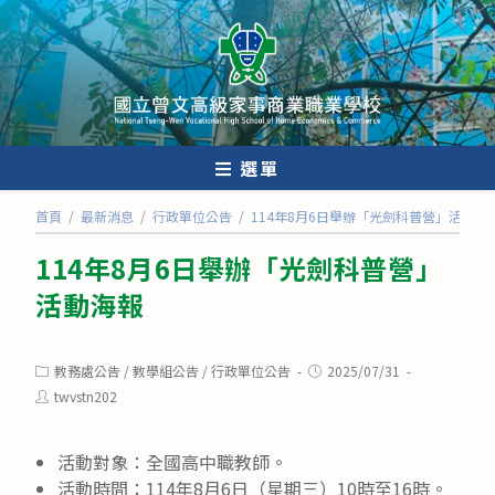
跳
轉
至
主
要
內
選單
容
首頁
/
最新消息
/
行政單位公告
/
114年8月6日舉辦「光劍科普營」活動海
114年8月6日舉辦「光劍科普營」
活動海報
Post
Post
教務處公告
/
教學組公告
/
行政單位公告
2025/07/31
category:
published:
Post
twvstn202
author:
活動對象：全國高中職教師。
活動時間：114年8月6日（星期三）10時至16時。