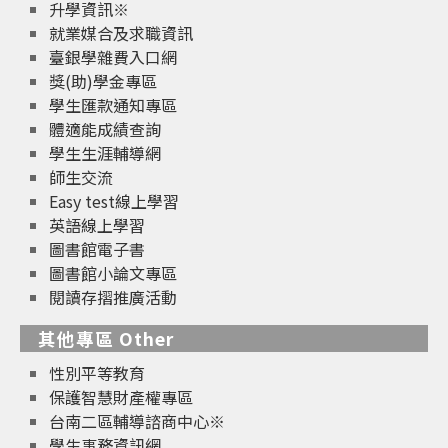
升學資訊※
就業媒合及求職資訊
臺銀學雜費入口網
獎(助)學金專區
學生匯款通知專區
體適能成績查詢
學生生涯輔導網
師生交流
Easy test線上學習
英語線上學習
圖書館電子書
圖書館小論文專區
閱讀存摺推廣活動
其他專區 Other
性別平等教育
保護智慧財產權專區
台南二區輔導諮商中心※
學生事務資訊網