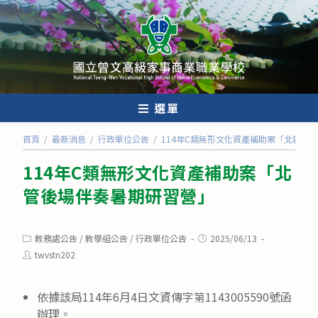
跳
轉
至
主
要
內
選單
容
首頁
/
最新消息
/
行政單位公告
/
114年C類無形文化資產補助案「北管後
114年C類無形文化資產補助案「北
管後場伴奏暑期研習營」
Post
Post
教務處公告
/
教學組公告
/
行政單位公告
2025/06/13
category:
published:
Post
twvstn202
author:
依據該局114年6月4日文資傳字第1143005590號函
辦理。