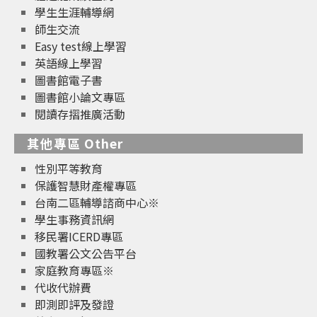
學生生涯輔導網
師生交流
Easy test線上學習
英語線上學習
圖書館電子書
圖書館小論文專區
閱讀存摺推廣活動
其他專區 Other
性別平等教育
保護智慧財產權專區
台南二區輔導諮商中心※
學生事務資訊網
移民署ICERD專區
國教署公文公告平台
家庭教育專區※
代收代辦費
即測即評及發證