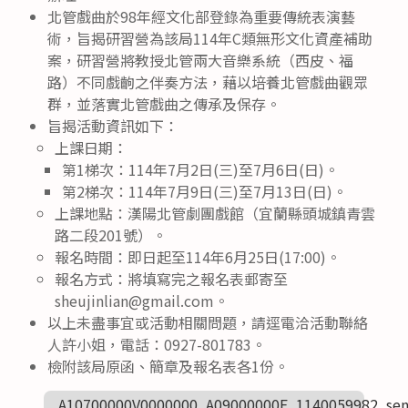
北管戲曲於98年經文化部登錄為重要傳統表演藝
術，旨揭研習營為該局114年C類無形文化資產補助
案，研習營將教授北管兩大音樂系統（西皮、福
路）不同戲齣之伴奏方法，藉以培養北管戲曲觀眾
群，並落實北管戲曲之傳承及保存。
旨揭活動資訊如下：
上課日期：
第1梯次：114年7月2日(三)至7月6日(日)。
第2梯次：114年7月9日(三)至7月13日(日)。
上課地點：漢陽北管劇團戲館（宜蘭縣頭城鎮青雲
路二段201號）。
報名時間：即日起至114年6月25日(17:00)。
報名方式：將填寫完之報名表郵寄至
sheujinlian@gmail.com。
以上未盡事宜或活動相關問題，請逕電洽活動聯絡
人許小姐，電話：0927-801783。
檢附該局原函、簡章及報名表各1份。
A10700000V0000000_A09000000E_1140059982_sen