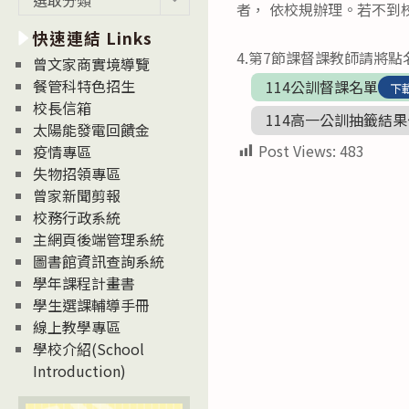
者， 依校規辦理。若不到
新
快速連結 Links
消
4.第7節課督課教師請將
息
曾文家商實境導覽
News
餐管科特色招生
114公訓督課名單
下
校長信箱
114高一公訓抽籤結
太陽能發電回饋金
Post Views:
483
疫情專區
失物招領專區
曾家新聞剪報
校務行政系統
主網頁後端管理系統
圖書館資訊查詢系統
學年課程計畫書
學生選課輔導手冊
線上教學專區
學校介紹(School
Introduction)