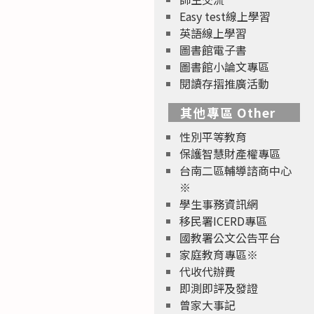
Easy test線上學習
英語線上學習
圖書館電子書
圖書館小論文專區
閱讀存摺推廣活動
其他專區 Other
性別平等教育
保護智慧財產權專區
台南二區輔導諮商中心
※
學生事務資訊網
移民署ICERD專區
國教署公文公告平台
家庭教育專區※
代收代辦費
即測即評及發證
曾家大事記