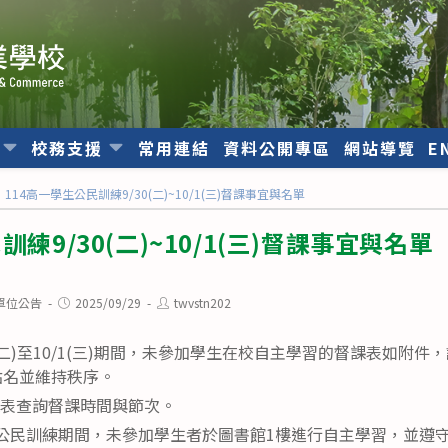
位
校務支援
常用連結
資料公開專區
網站導覽
E
114高一學生公民訓練9/30(二)~10/1(三)督課事宜與名單
練9/30(二)~10/1(三)督課事宜與名單
Post
Post
單位公告
2025/09/29
twvstn202
published:
author:
30(二)至10/1(三)期間，未參加學生在校自主學習的督課表如附
點名並維持秩序。
課表查詢督課時間與節次。
1(三)高一公民訓練期間，未參加學生者於圖書館1樓進行自主學習，並