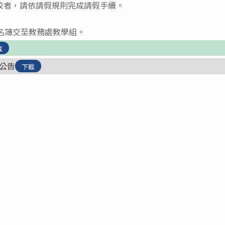
校者，請依請假規則完成請假手續。
點名簿交至教務處教學組。
載
果公告
下載