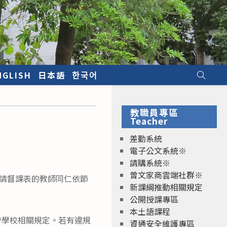
NGLISH
日本語
한국어
教職員專區
Teacher
差勤系統
電子公文系統※
請購系統※
曾文家商雲端社群※
件，請督課表的教師同仁依節
新課綱推動相關規定
公開授課專區
本土語課程
遵守學校相關規定。若有違規
資通安全維護專區