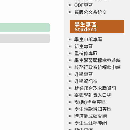
ODF專區
舊版公文系統※
學生專區
Student
學生申訴專區
新生專區
重補修專區
學生學習歷程檔案系統
校務行政系統解鎖申請
升學專區
升學資訊※
就業媒合及求職資訊
臺銀學雜費入口網
獎(助)學金專區
學生匯款通知專區
體適能成績查詢
學生生涯輔導網
師生交流