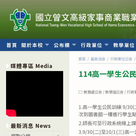
跳
轉
至
主
要
內
首頁
關於本校
公布欄
行政單位
教學單
容
首頁
/
最新消息
/
行政單位公告
/
媒體專區 Media
114高一學生公民訓
Post
教務處公告
/
教學組公告
/
行政
category:
1.高一學生公民訓練 9/
次到圖書館一樓進行學生
2.師長可至行政系統線上
最新消息 News
3.9/30(二)至10/
最
選取分類