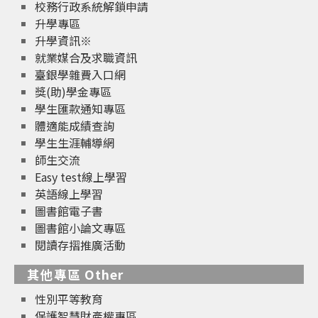
校務行政系統解鎖申請
升學專區
升學資訊※
就業媒合及求職資訊
臺銀學雜費入口網
獎(助)學金專區
學生匯款通知專區
體適能成績查詢
學生生涯輔導網
師生交流
Easy test線上學習
英語線上學習
圖書館電子書
圖書館小論文專區
閱讀存摺推廣活動
其他專區 Other
性別平等教育
保護智慧財產權專區