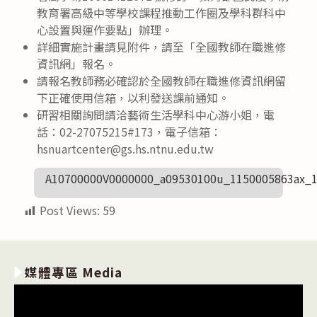
教育署高級中等學校課程推動工作圈及學科群科中
心設置與運作要點」辦理。
詳細實施計畫請見附件，請至「全國教師在職進修
資訊網」報名。
請報名教師務必確認於全國教師在職進修資訊網留
下正確使用信箱，以利發送課前通知。
研習相關詢問請洽藝術生活學科中心游小姐，電
話：02-27075215#173，電子信箱：
hsnuartcenter@gs.hs.ntnu.edu.tw
A10700000V0000000_a09530100u_1150005863ax_
Post Views:
59
媒體專區 Media