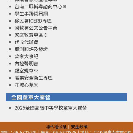
台南二區輔導諮商中心※
學生事務資訊網
移民署ICERD專區
國教署公文公告平台
家庭教育專區※
代收代辦費
即測即評及發證
曾家大事記
內控聲明書
處室規章※
職業安全衛生專區
花城心苑※
全國童軍大露營
2025全國高級中等學校童軍大露營
隱私權保護
安全政策
電話：06-5722079｜傳真：06-5722875｜地址：721008臺南市麻豆區