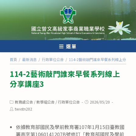
跳
轉
至
主
要
內
選單
容
首頁
/
最新消息
/
行政單位公告
/
114-2藝術敲門誰來早餐系列線上分享講座
114-2藝術敲門誰來早餐系列線上
分享講座3
Post
Post
教務處公告
/
教學組公告
/
行政單位公告
2026/05/20
category:
published:
Post
twvstn202
author:
依據教育部國民及學前教育署107年1月15日臺教國
署高字第1060141207B號修訂「教育部國民及學前