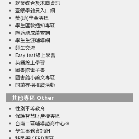
就業媒合及求職資訊
臺銀學雜費入口網
獎(助)學金專區
學生匯款通知專區
體適能成績查詢
學生生涯輔導網
師生交流
Easy test線上學習
英語線上學習
圖書館電子書
圖書館小論文專區
閱讀存摺推廣活動
其他專區 Other
性別平等教育
保護智慧財產權專區
台南二區輔導諮商中心※
學生事務資訊網
移民署ICERD專區