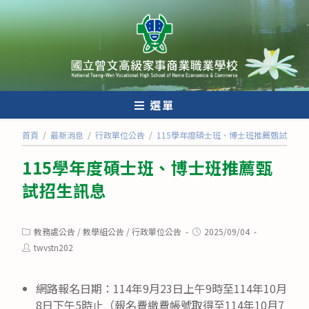
跳
轉
至
主
要
內
選單
容
首頁
/
最新消息
/
行政單位公告
/
115學年度碩士班、博士班推薦甄試招生
115學年度碩士班、博士班推薦甄
試招生訊息
Post
Post
教務處公告
/
教學組公告
/
行政單位公告
2025/09/04
category:
published:
Post
twvstn202
author:
網路報名日期：114年9月23日上午9時至114年10月
8日下午5時止（報名費繳費帳號取得至114年10月7