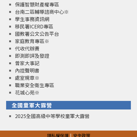
保護智慧財產權專區
台南二區輔導諮商中心※
學生事務資訊網
移民署ICERD專區
國教署公文公告平台
家庭教育專區※
代收代辦費
即測即評及發證
曾家大事記
內控聲明書
處室規章※
職業安全衛生專區
花城心苑※
全國童軍大露營
2025全國高級中等學校童軍大露營
隱私權保護
安全政策