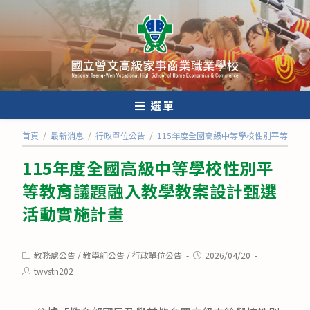
跳
轉
至
主
要
內
選單
容
首頁
/
最新消息
/
行政單位公告
/
115年度全國高級中等學校性別平等教育
115年度全國高級中等學校性別平
等教育議題融入教學教案設計甄選
活動實施計畫
Post
Post
教務處公告
/
教學組公告
/
行政單位公告
2026/04/20
category:
published:
Post
twvstn202
author: