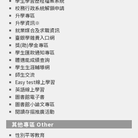
學生學習歷程檔案系統
校務行政系統解鎖申請
升學專區
升學資訊※
就業媒合及求職資訊
臺銀學雜費入口網
獎(助)學金專區
學生匯款通知專區
體適能成績查詢
學生生涯輔導網
師生交流
Easy test線上學習
英語線上學習
圖書館電子書
圖書館小論文專區
閱讀存摺推廣活動
其他專區 Other
性別平等教育