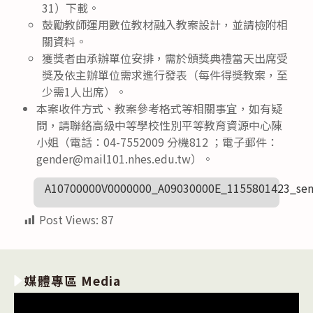
31）下載。
鼓勵教師運用數位教材融入教案設計，並請檢附相
關資料。
獲獎者由承辦單位安排，需於頒獎典禮當天出席受
獎及依主辦單位需求進行發表（每件得獎教案，至
少需1人出席）。
本案收件方式、教案參考格式等相關事宜，如有疑
問，請聯絡高級中等學校性別平等教育資源中心陳
小姐（電話：04-7552009 分機812 ；電子郵件：
gender@mail101.nhes.edu.tw）。
A10700000V0000000_A09030000E_1155801423_sen
Post Views:
87
媒體專區 Media