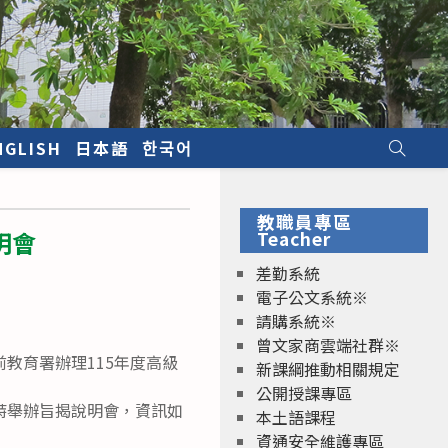
NGLISH
日本語
한국어
教職員專區
明會
Teacher
差勤系統
電子公文系統※
請購系統※
曾文家商雲端社群※
學前教育署辦理115年度高級
新課綱推動相關規定
公開授課專區
特舉辦旨揭說明會，資訊如
本土語課程
資通安全維護專區