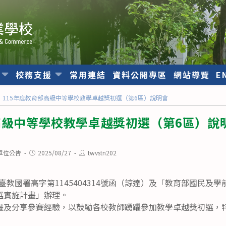
位
校務支援
常用連結
資料公開專區
網站導覽
E
115年度教育部高級中等學校教學卓越獎初選（第6區）說明會
高級中等學校教學卓越獎初選（第6區）說
Post
Post
單位公告
2025/08/27
twvstn202
published:
author:
日臺教國署高字第1145404314號函（諒達）及「教育部國民及
選實施計畫」辦理。
畫及分享參賽經驗，以鼓勵各校教師踴躍參加教學卓越獎初選，