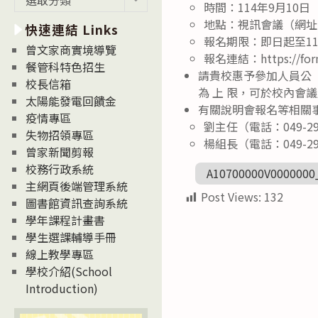
時間：114年9月10
新
地點：視訊會議（網址：http
快速連結 Links
消
報名期限：即日起至1
息
曾文家商實境導覽
報名連結：https://form
News
餐管科特色招生
請貴校惠予參加人員公（
校長信箱
為 上 限，可於校內會
太陽能發電回饋金
有關說明會報名等相關
疫情專區
劉主任（電話：049-29
失物招領專區
楊組長（電話：049-29
曾家新聞剪報
校務行政系統
A10700000V0000000
主網頁後端管理系統
Post Views:
132
圖書館資訊查詢系統
學年課程計畫書
學生選課輔導手冊
線上教學專區
學校介紹(School
Introduction)