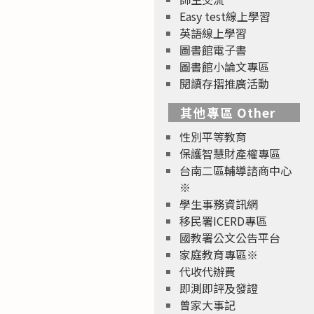
Easy test線上學習
英語線上學習
圖書館電子書
圖書館小論文專區
閱讀存摺推廣活動
其他專區 Other
性別平等教育
保護智慧財產權專區
台南二區輔導諮商中心
※
學生事務資訊網
移民署ICERD專區
國教署公文公告平台
家庭教育專區※
代收代辦費
即測即評及發證
曾家大事記