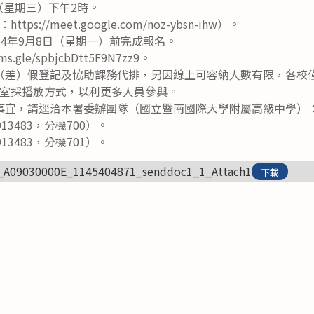
日（星期三）下午2時。
s://meet.google.com/noz-ybsn-ihw）。
14年9月8日（星期一）前完成報名。
s.gle/spbjcbDtt5F9N7zz9。
差）假登記及協助課務代排，另因線上可容納人數有限，各校僅限 1 
議室採播放方式，以利更多人員參與。
事宜，請逕洽本署委辦團隊（國立暨南國際大學附屬高級中學）
13483，分機700）。
13483，分機701）。
_A09030000E_1145404871_senddoc1_1_Attach1
下載