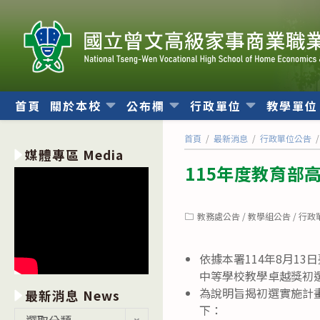
跳
轉
至
主
要
內
首頁
關於本校
公布欄
行政單位
教學單
容
首頁
/
最新消息
/
行政單位公告
/
媒體專區 Media
115年度教育部
Post
教務處公告
/
教學組公告
/
行政
category:
依據本署114年8月13
中等學校教學卓越獎初
為說明旨揭初選實施計
最新消息 News
下：
最
選取分類