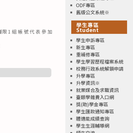
ODF專區
舊版公文系統※
學生專區
Student
組 帳 號 代 表 參 加
學生申訴專區
：
新生專區
重補修專區
學生學習歷程檔案系統
校務行政系統解鎖申請
升學專區
升學資訊※
就業媒合及求職資訊
臺銀學雜費入口網
獎(助)學金專區
學生匯款通知專區
體適能成績查詢
學生生涯輔導網
師生交流