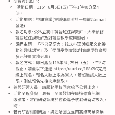
研習資訊如下:
活動日期：115年6月5日(五) 下午1時40分至4
時。
活動地點：視訊會議(會議連結將於一周前以email
發送)
報名對象: 公私立高中韓語班任課教師、大學預修
韓語班任課教師及對韓語教學感興趣者。
課程主題：「不只是語言：韓式料理與韓服文化帶
動的趣味課堂」及「從課堂到實踐:創意韓語教案與
多元評量實務分享」
報名方式：即日起至115年5月29日（五）下午5時
截止，請至以下連結:https://reurl.cc/188X9G完成
線上報名，報名人數上限為80人，若超過該人數上
限，則依報名先後次序錄取。
參與研習人員，請服務學校同意給予公假出席。
活動全程參與且具有「全國教師在職進修資訊網」
帳號者，將由研習系統於會後逕予核發研習時數2小
時。
若有研習相關問題，請逕洽國立臺南高級商業職業