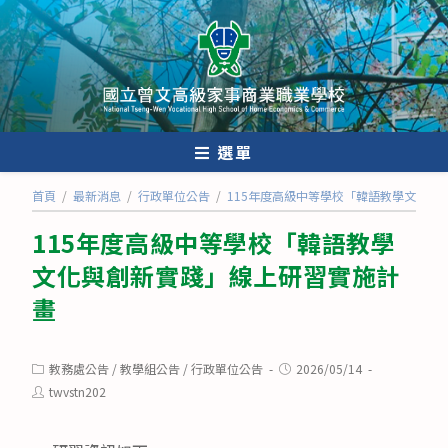
跳
轉
至
主
要
內
選單
容
首頁
/
最新消息
/
行政單位公告
/
115年度高級中等學校「韓語教學文化與
115年度高級中等學校「韓語教學
文化與創新實踐」線上研習實施計
畫
Post
Post
教務處公告
/
教學組公告
/
行政單位公告
2026/05/14
category:
published:
Post
twvstn202
author: