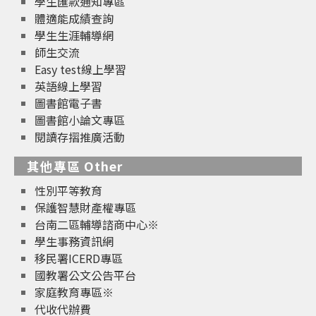
學生匯款通知專區
體適能成績查詢
學生生涯輔導網
師生交流
Easy test線上學習
英語線上學習
圖書館電子書
圖書館小論文專區
閱讀存摺推廣活動
其他專區 Other
性別平等教育
保護智慧財產權專區
台南二區輔導諮商中心※
學生事務資訊網
移民署ICERD專區
國教署公文公告平台
家庭教育專區※
代收代辦費