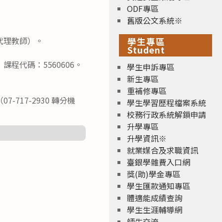
ODF專區
舊版公文系統※
代理教師）。
學生專區
Student
名，課程代碼：5560606。
學生申訴專區
新生專區
重補修專區
17-2930 轉分機
學生學習歷程檔案系統
校務行政系統解鎖申請
升學專區
升學資訊※
就業媒合及求職資訊
臺銀學雜費入口網
獎(助)學金專區
學生匯款通知專區
體適能成績查詢
學生生涯輔導網
師生交流