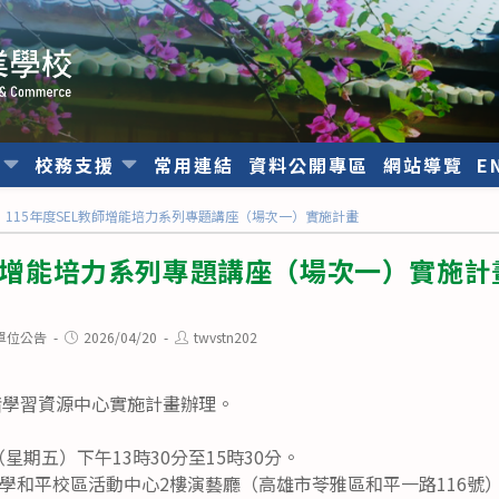
位
校務支援
常用連結
資料公開專區
網站導覽
E
115年度SEL教師增能培力系列專題講座（場次一）實施計畫
教師增能培力系列專題講座（場次一）實施計
Post
Post
單位公告
2026/04/20
twvstn202
published:
author:
緒學習資源中心實施計畫辦理。
（星期五）下午13時30分至15時30分。
學和平校區活動中心2樓演藝廳（高雄市苓雅區和平一路116號