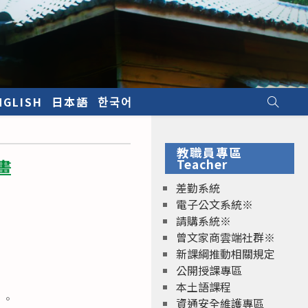
NGLISH
日本語
한국어
教職員專區
畫
Teacher
差勤系統
電子公文系統※
請購系統※
曾文家商雲端社群※
新課綱推動相關規定
公開授課專區
本土語課程
）。
資通安全維護專區