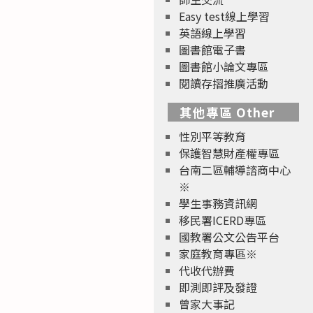
Easy test線上學習
英語線上學習
圖書館電子書
圖書館小論文專區
閱讀存摺推廣活動
其他專區 Other
性別平等教育
保護智慧財產權專區
台南二區輔導諮商中心
※
學生事務資訊網
移民署ICERD專區
國教署公文公告平台
家庭教育專區※
代收代辦費
即測即評及發證
曾家大事記