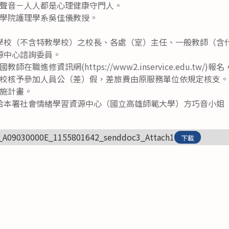
聲音－人人都是心理健康守門人。
學院護理學系吳佳儀教授。
學校（不含特教學校）之校長、各處（室）主任、一般教師（含
源中心諮詢委員。
職進修資訊網(https://www2.inservice.edu.tw/)報
校核予參加人員公（差）假，差旅費由原服務單位依規定核支。
施計畫。
本署社會情緒學習資源中心（國立高雄師範大學）方巧音小姐（07-7
_A09030000E_1155801642_senddoc3_Attach1
下載