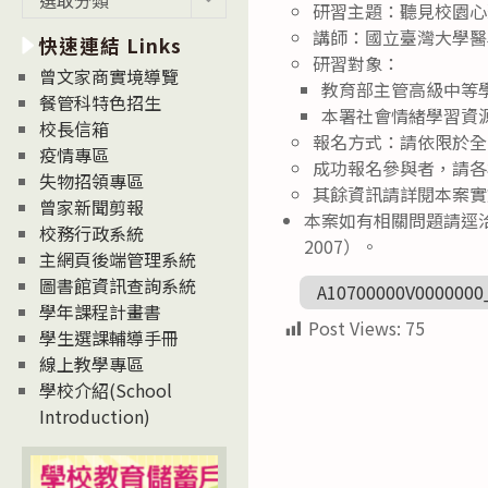
研習主題：聽見校園心
新
講師：國立臺灣大學醫
快速連結 Links
消
研習對象：
息
曾文家商實境導覽
教育部主管高級中等
News
餐管科特色招生
本署社會情緒學習資
校長信箱
報名方式：請依限於全國教師在
疫情專區
成功報名參與者，請各
失物招領專區
其餘資訊請詳閱本案實
曾家新聞剪報
本案如有相關問題請逕洽
校務行政系統
2007）。
主網頁後端管理系統
圖書館資訊查詢系統
A10700000V0000000
學年課程計畫書
Post Views:
75
學生選課輔導手冊
線上教學專區
學校介紹(School
Introduction)