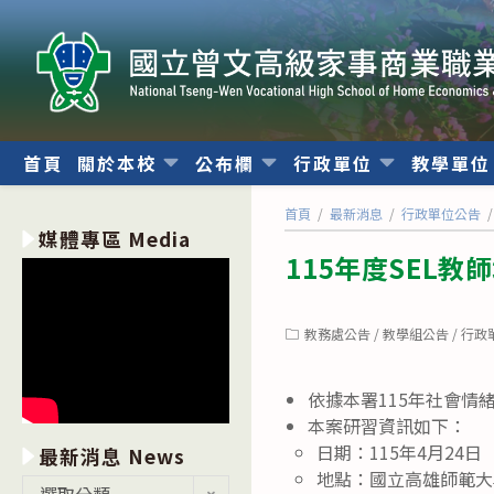
跳
轉
至
主
要
內
首頁
關於本校
公布欄
行政單位
教學單
容
首頁
/
最新消息
/
行政單位公告
/
媒體專區 Media
115年度SEL
Post
教務處公告
/
教學組公告
/
行政
category:
依據本署115年社會情
本案研習資訊如下：
日期：115年4月24日
最新消息 News
地點：國立高雄師範大
最
選取分類