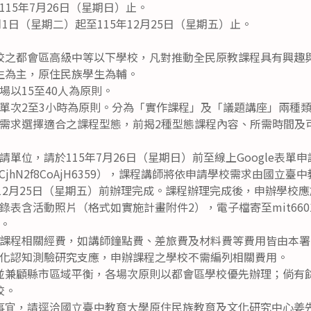
15年7月26日（星期日）止。
月1日（星期二）起至115年12月25日（星期五）止。
校之都會區高級中等以下學校，凡對推動全民原教課程具有興趣
生為主，原住民族學生為輔。
場以15至40人為原則。
單次2至3小時為原則。分為「實作課程」及「議題講座」兩種
需求選擇適合之課程型態，前揭2種型態課程內容、所需時間及
單位，請於115年7月26日（星期日）前至線上Google表單申
s.gle/TCjhN2f8CoAjH6359），課程講師將依申請學校需求由
年12月25日（星期五）前辦理完成。課程辦理完成後，申辦學校
含活動照片（格式如實施計畫附件2），電子檔寄至mit660122@ma
。
課程相關經費，如講師鐘點費、差旅費及材料費等費用皆由本署1
化認知測驗研究支應，申辦課程之學校不需編列相關費用。
並兼顧縣市區域平衡，各場次原則以都會區學校優先辦理；倘有
校。
事宜，請逕洽國立臺中教育大學原住民族教育及文化研究中心姜