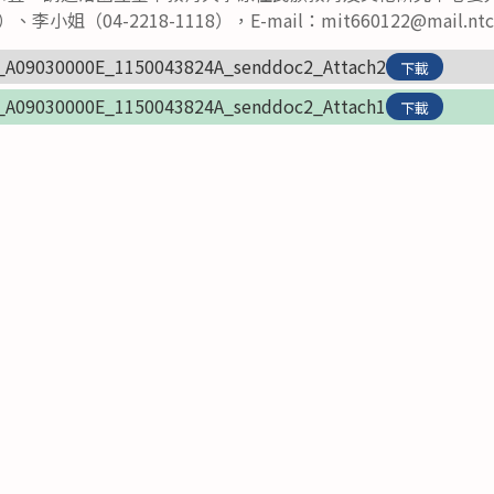
）、李小姐（04-2218-1118），E-mail：mit660122@mail.ntc
_A09030000E_1150043824A_senddoc2_Attach2
下載
_A09030000E_1150043824A_senddoc2_Attach1
下載