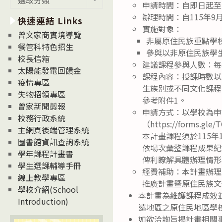
申請時間：自即日起至1
新
辦理時間：自115年9
快速連結 Links
消
實施對象：
息
曾文家商實境導覽
非屬原住民族重點學
News
餐管科特色招生
參與以非原住民族學
校長信箱
建議課程參與人數：每
太陽能發電回饋金
課程內容：授課時數以
疫情專區
生族別或不同文化課程
失物招領專區
參考附件1。
曾家新聞剪報
申請方式：以學校為申請
校務行政系統
（https://form
主網頁後端管理系統
本計畫課程須於115
圖書館資訊查詢系統
依場次彙整課程成果紀錄表
學年課程計畫書
俾利瞭解具體辦理情形
學生選課輔導手冊
經費補助：本計畫辦理
線上教學專區
推廣計畫暨原住民族文
學校介紹(School
本計畫為維護課程成效
Introduction)
遠地區之原住民地區學
如欲洽詢旨揭計畫相關