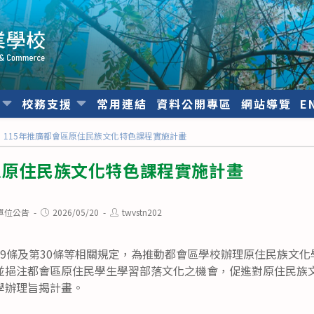
位
校務支援
常用連結
資料公開專區
網站導覽
E
115年推廣都會區原住民族文化特色課程實施計畫
區原住民族文化特色課程實施計畫
Post
Post
單位公告
2026/05/20
twvstn202
published:
author:
29條及第30條等相關規定，為推動都會區學校辦理原住民族文
並挹注都會區原住民學生學習部落文化之機會，促進對原住民族
學辦理旨揭計畫。