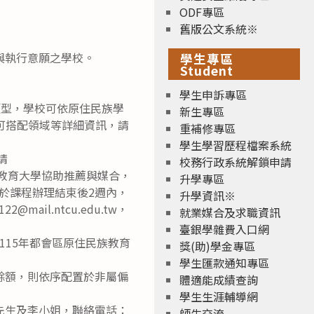
ODF專區
舊版公文系統※
與執行意願之學校。
學生專區
Student
學生申訴專區
類型，學校可依原住民族學
新生專區
可搭配領域等詳細資訊，請
重補修專區
學生學習歷程檔案系統
請
校務行政系統解鎖申請
國立臺中教育大學協助推薦與媒合，
升學專區
應於課程辦理結束後2週內，
升學資訊※
il.ntcu.edu.tw，
就業媒合及求職資訊
臺銀學雜費入口網
15年都會區原住民族教育
獎(助)學金專區
學生匯款通知專區
餘額，則依序配置於非屬偏
體適能成績查詢
學生生涯輔導網
先生及李小姐，聯絡電話：
師生交流