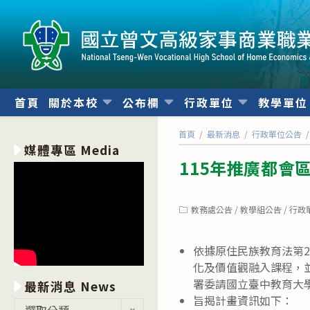
跳
轉
至
主
要
內
首頁
關於本校
公布欄
行政單位
教學單
容
首頁
/
最新消息
/
行政單位公告
/
媒體專區 Media
115年推廣都會
Post
教務處公告
/
教學組公告
/
行政
category:
依據原住民族教育法第
化及價值觀融入課程，
署委請國立臺中教育大
最新消息 News
旨揭計畫資訊如下：
最
選取分類