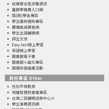
就業媒合及求職資訊
臺銀學雜費入口網
獎(助)學金專區
學生匯款通知專區
體適能成績查詢
學生生涯輔導網
師生交流
Easy test線上學習
英語線上學習
圖書館電子書
圖書館小論文專區
閱讀存摺推廣活動
其他專區 Other
性別平等教育
保護智慧財產權專區
台南二區輔導諮商中心※
學生事務資訊網