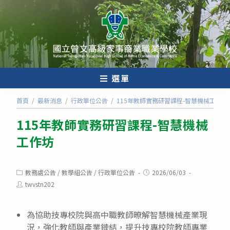
跳
轉
至
主
要
內
選單
容
首頁
/
最新消息
/
行政單位公告
/
115年教師實務研習課程-智慧機械工作坊
115年教師實務研習課程-智慧機械
工作坊
Post
Post
教務處公告
/
教學組公告
/
行政單位公告
2026/06/03
category:
published:
Post
twvstn202
author:
為協助技專校院與高中職教師暸解智慧機械產業現
況，強化教師與產業鏈結，提升技專校院教師專業