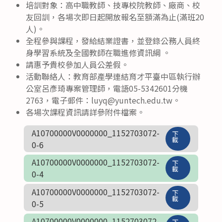
培訓對象：高中職教師、技專校院教師、廠商、校
友回訓，各場次即日起開放報名至額滿為止(滿班20
人)。
全程參與課程，發給結業證書，並登錄公務人員終
身學習系統及全國教師在職進修資訊綱 。
請惠予貴校參加人員公差假。
活動聯絡人：教育部產學連結育才平臺中區執行辦
公室呂彥琦專案管理師，電語05-5342601分機
2763，電子郵件：luyq@yuntech.edu.tw。
各場次課程資訊請詳參附件檔案。
A10700000V0000000_1152703072-
下
載
0-6
A10700000V0000000_1152703072-
下
載
0-4
A10700000V0000000_1152703072-
下
載
0-5
A10700000V0000000_1152703072-
下