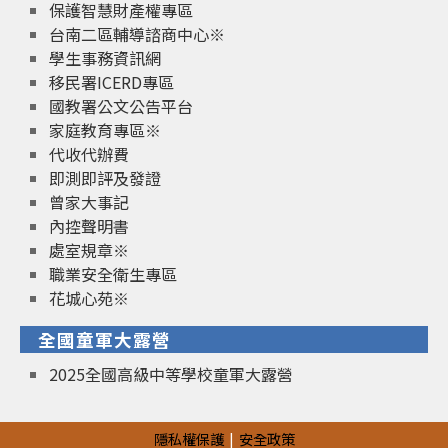
保護智慧財產權專區
台南二區輔導諮商中心※
學生事務資訊網
移民署ICERD專區
國教署公文公告平台
家庭教育專區※
代收代辦費
即測即評及發證
曾家大事記
內控聲明書
處室規章※
職業安全衛生專區
花城心苑※
全國童軍大露營
2025全國高級中等學校童軍大露營
隱私權保護
安全政策