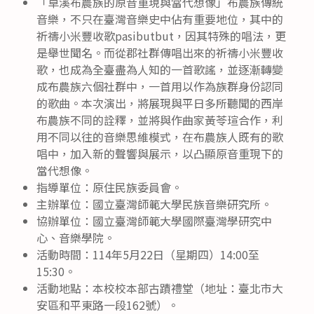
「卓溪布農族的原音重現與當代想像」布農族傳統
音樂，不只在臺灣音樂史中佔有重要地位，其中的
祈禱小米豐收歌pasibutbut，因其特殊的唱法，更
是舉世聞名。而從郡社群傳唱出來的祈禱小米豐收
歌，也成為全臺盡為人知的一首歌謠，並逐漸轉變
成布農族六個社群中，一首用以作為族群身份認同
的歌曲。本次演出，將展現與平日多所聽聞的西岸
布農族不同的詮釋，並將與作曲家黃苓瑄合作，利
用不同以往的音樂思維模式，在布農族人既有的歌
唱中，加入新的聲響與展示，以凸顯原音重現下的
當代想像。
指導單位：原住民族委員會。
主辦單位：國立臺灣師範大學民族音樂研究所。
協辦單位：國立臺灣師範大學國際臺灣學研究中
心、音樂學院。
活動時間：114年5月22日（星期四）14:00至
15:30。
活動地點：本校校本部古蹟禮堂（地址：臺北市大
安區和平東路一段162號）。