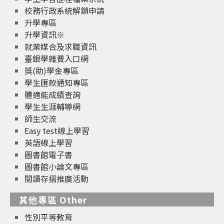
校務行政系統解鎖申請
升學專區
升學資訊※
就業媒合及求職資訊
臺銀學雜費入口網
獎(助)學金專區
學生匯款通知專區
體適能成績查詢
學生生涯輔導網
師生交流
Easy test線上學習
英語線上學習
圖書館電子書
圖書館小論文專區
閱讀存摺推廣活動
其他專區 Other
性別平等教育