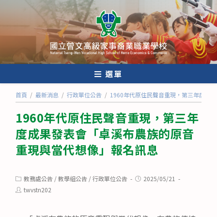
跳
轉
至
主
要
內
選單
容
首頁
/
最新消息
/
行政單位公告
/
1960年代原住民聲音重現，第三年度成
1960年代原住民聲音重現，第三年
度成果發表會「卓溪布農族的原音
重現與當代想像」報名訊息
Post
Post
教務處公告
/
教學組公告
/
行政單位公告
2025/05/21
category:
published:
Post
twvstn202
author: