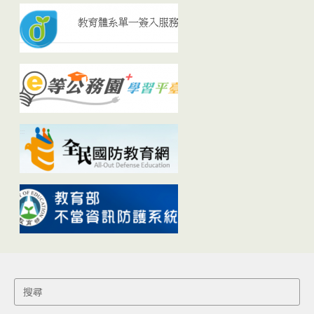
Search
for: