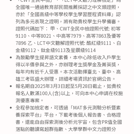
全國唯一通過教育部民間推薦採認之中文類證照，
亦於「全國高級中等學校學生學習歷程資料庫」認
列為多元表現之證明，將有助貴校學生升學備審。
證照代碼如下： 甲、CWT全民中檢證照代號: 初等
9110、中等8021、中高等7979、高等7863及優等
7896 乙、LCT中文聽解證照代號: 酷紅級9111、白
金級9112、鈦金級9113及星鑽級9114
為鼓勵學生提昇語文素養，本中心除低收入戶學生
得以半價參與之外，亦辦理考生獎學金及菁英獎，
每年均有近千人受惠。本次活動擇臺北、臺中、高
雄三考區盛大辦理，詳細考場資訊於官網公告。
報名期自2025年3月3日起至5月28日截止，如貴校
報名人數滿100人(含)以上，可向本中心申請在校施
測優惠專案。
全程參加檢定者，可透過「MAT多元測驗分析暨素
養探索平台」平台，下載考後個人報告書、合格證
書，還能自由探索測後分析元宇宙，包含PR值全國
落點的聽讀寫超群指數、大學學群中文力證照分