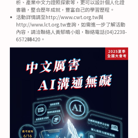
析、產業中文力證照探索等，更可以設計個人化證
書牆，整合歷年成就，豐富自己的學習歷程。
活動詳情請至http://www.cwt.org.tw與
http://www.lct.org.tw查詢，如需進一步了解活動
內容，請洽聯絡人黃郁晴小姐，聯絡電話(04)2238-
6572轉420。