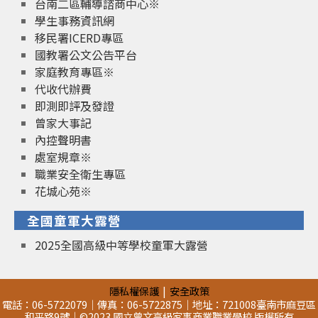
台南二區輔導諮商中心※
學生事務資訊網
移民署ICERD專區
國教署公文公告平台
家庭教育專區※
代收代辦費
即測即評及發證
曾家大事記
內控聲明書
處室規章※
職業安全衛生專區
花城心苑※
全國童軍大露營
2025全國高級中等學校童軍大露營
隱私權保護
安全政策
電話：06-5722079｜傳真：06-5722875｜地址：721008臺南市麻豆區
和平路9號｜©2023 國立曾文高級家事商業職業學校 版權所有