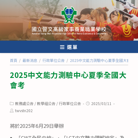
跳
轉
至
主
要
內
選單
容
首頁
/
最新消息
/
行政單位公告
/
2025中文能力測驗中心夏季全國大會考
2025中文能力測驗中心夏季全國大
會考
Post
Post
教務處公告
/
教學組公告
/
行政單位公告
2025/03/11
category:
published:
Post
twvstn202
author:
將於2025年6月29日舉辦
「CWT全民中檢」、「LCT中文聽力理解檢定」為