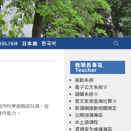
NGLISH
日本語
한국어
教職員專區
Teacher
差勤系統
電子公文系統※
請購系統※
曾文家商雲端社群※
製作科學遊戲或玩具，從
新課綱推動相關規定
實作能力。
公開授課專區
本土語課程
資通安全維護專區