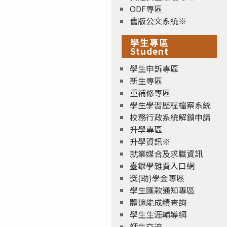
ODF專區
舊版公文系統※
學生專區
Student
學生申訴專區
新生專區
重補修專區
學生學習歷程檔案系統
校務行政系統解鎖申請
升學專區
升學資訊※
就業媒合及求職資訊
臺銀學雜費入口網
獎(助)學金專區
學生匯款通知專區
體適能成績查詢
學生生涯輔導網
師生交流