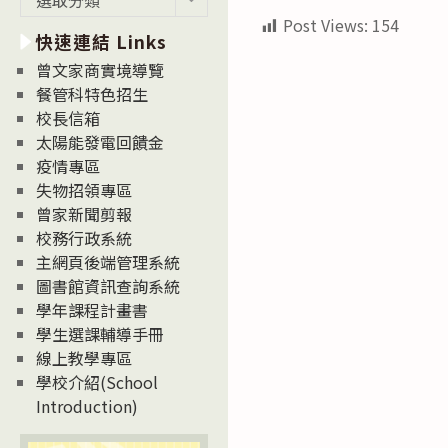
新
Post Views:
154
快速連結 Links
消
息
曾文家商實境導覽
News
餐管科特色招生
校長信箱
太陽能發電回饋金
疫情專區
失物招領專區
曾家新聞剪報
校務行政系統
主網頁後端管理系統
圖書館資訊查詢系統
學年課程計畫書
學生選課輔導手冊
線上教學專區
學校介紹(School
Introduction)