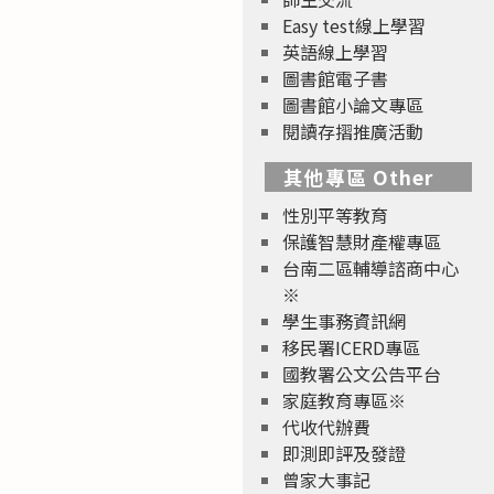
Easy test線上學習
英語線上學習
圖書館電子書
圖書館小論文專區
閱讀存摺推廣活動
其他專區 Other
性別平等教育
保護智慧財產權專區
台南二區輔導諮商中心
※
學生事務資訊網
移民署ICERD專區
國教署公文公告平台
家庭教育專區※
代收代辦費
即測即評及發證
曾家大事記