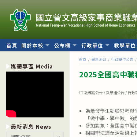
跳
轉
至
主
要
內
首頁
關於本校
公布欄
行政單位
教學單
容
首頁
/
最新消息
/
行政單位公告
/
媒體專區 Media
2025全國高中
Post
教務處公告
/
教學組公告
/
行政
category:
為激發學生動腦思考與
「做中學、學中做」的
參加對象：全國高中職
最新消息 News
相關辦法請至活動線上報名網頁
最
選取分類