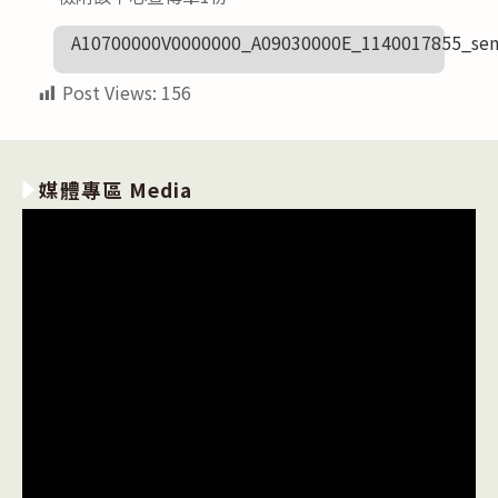
A10700000V0000000_A09030000E_1140017855_sen
Post Views:
156
媒體專區 Media