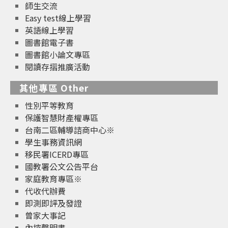
師生交流
Easy test線上學習
英語線上學習
圖書館電子書
圖書館小論文專區
閱讀存摺推廣活動
其他專區 Other
性別平等教育
保護智慧財產權專區
台南二區輔導諮商中心※
學生事務資訊網
移民署ICERD專區
國教署公文公告平台
家庭教育專區※
代收代辦費
即測即評及發證
曾家大事記
內控聲明書