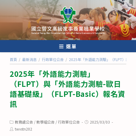
跳
轉
至
主
要
內
選單
容
首頁
/
最新消息
/
行政單位公告
/
2025年「外語能力測驗」（FLPT）與「外
2025年「外語能力測驗」
（FLPT）與「外語能力測驗-歐日
語基礎級」（FLPT-Basic）報名資
訊
Post
Post
教務處公告
/
教學組公告
/
行政單位公告
2025/03/03
category:
published:
Post
twvstn202
author: