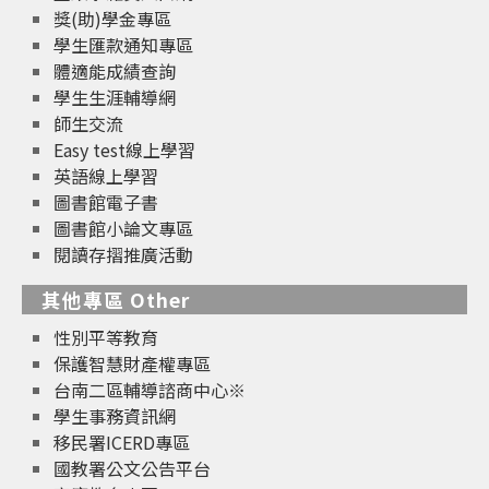
獎(助)學金專區
學生匯款通知專區
體適能成績查詢
學生生涯輔導網
師生交流
Easy test線上學習
英語線上學習
圖書館電子書
圖書館小論文專區
閱讀存摺推廣活動
其他專區 Other
性別平等教育
保護智慧財產權專區
台南二區輔導諮商中心※
學生事務資訊網
移民署ICERD專區
國教署公文公告平台