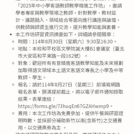
「2025年中小學客語教師教學精進工作坊」，邀請
學者專家與教學現場之教師，針對教學、教材設
計、議題融入、領域結合等面向進行講座與論壇，
供教師與師資生進行交流，提升教學知能與素養。
本工作坊研習資訊摘要如下，詳細請參閲簡章：
時間：114年8月30日（星期六）9:30至16:30。
地點：本校和平校區文學院誠大樓B1會議室（臺北
市大安區和平東路一段162號）。
對象：歡迎所有有意精進客語教學知能及未來規劃
加取得語文領域本土語文客語文專長之小學及中等
教師、學生。
報名：請於114年8月27日（星期三）前填寫網路
報名表單，額滿提前截止，將以電子郵件通知錄取
結果。表單連結：
https://forms.gle/73huqEn67GZAHwmp9。
費用：本次工作坊為免費參加，提供午餐與研習證
明時數，並採部分補助新竹以南(含新竹)之交通費
用，以交通票券為主 。