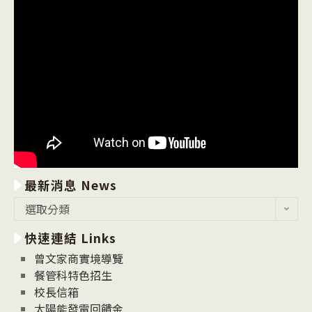
最新消息 News
最
選取分類
新
快速連結 Links
消
息
曾文家商實境導覽
News
餐管科特色招生
校長信箱
太陽能發電回饋金