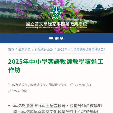
跳
轉
至
主
要
內
選單
容
首頁
/
最新消息
/
行政單位公告
/
2025年中小學客語教師教學精進工作坊
2025年中小學客語教師教學精進工
作坊
Post
Post
教務處公告
/
教學組公告
/
行政單位公告
2025/08/21
category:
published:
Post
twvstn202
author:
本校為加強推行本土語言教育，並提升師資教學知
能，本校客語與客家文化教學研究中心將於舉辦