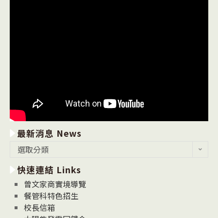
最新消息 News
最
選取分類
新
快速連結 Links
消
息
曾文家商實境導覽
News
餐管科特色招生
校長信箱