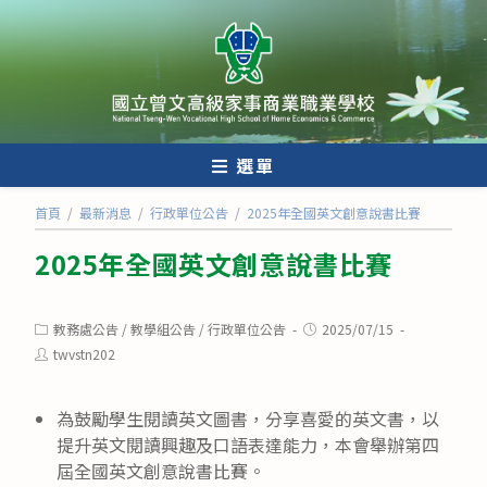
跳
轉
至
主
要
內
選單
容
首頁
/
最新消息
/
行政單位公告
/
2025年全國英文創意說書比賽
2025年全國英文創意說書比賽
Post
Post
教務處公告
/
教學組公告
/
行政單位公告
2025/07/15
category:
published:
Post
twvstn202
author:
為鼓勵學生閱讀英文圖書，分享喜愛的英文書，以
提升英文閱讀興趣及口語表達能力，本會舉辦第四
屆全國英文創意說書比賽。