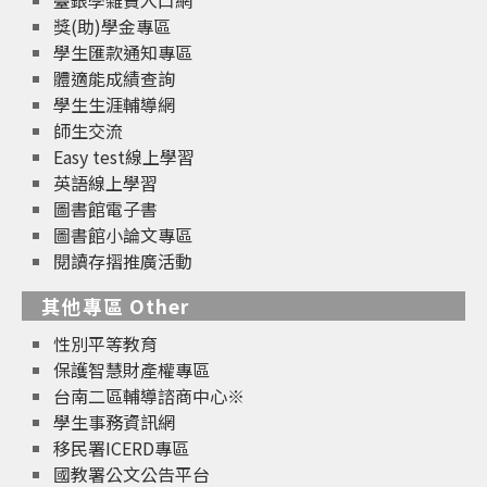
獎(助)學金專區
學生匯款通知專區
體適能成績查詢
學生生涯輔導網
師生交流
Easy test線上學習
英語線上學習
圖書館電子書
圖書館小論文專區
閱讀存摺推廣活動
其他專區 Other
性別平等教育
保護智慧財產權專區
台南二區輔導諮商中心※
學生事務資訊網
移民署ICERD專區
國教署公文公告平台