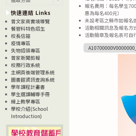
新
報名費用：每名學生70
快速連結 Links
消
惠為每名400元）
息
未設考區之縣市如報名
曾文家商實境導覽
News
活動相關訊息及報名方式，請
餐管科特色招生
活動簡章及報名表可自
校長信箱
疫情專區
A10700000V0000000
失物招領專區
曾家新聞剪報
校務行政系統
主網頁後端管理系統
圖書館資訊查詢系統
學年課程計畫書
學生選課輔導手冊
線上教學專區
學校介紹(School
Introduction)