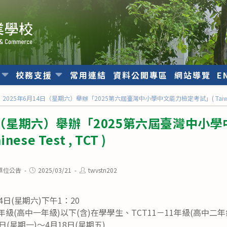
位
校務支援
常用連結
資料公開專區
網站導覽
E
2025年6月14日（星期六）舉辦「2025第六屆臺灣中小學中文能力檢定考試」( Taiwan Chin
4日（星期六）舉辦「2025第六屆臺灣中小
nese Test , TCT )
Post
Post
單位公告
2025/03/21
twvstn202
published:
author:
4日(星期六)下午1：20
0年級(高中一年級)以下(含)在學學生、TCT11－11年級(高中二年
日(星期一)～4月18日(星期五)