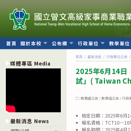
跳
轉
至
主
要
內
首頁
關於本校
公布欄
行政單位
教學單
容
首頁
/
最新消息
/
行政單位公告
/
媒體專區 Media
2025年6月1
試」( Taiwan Chi
Post
教務處公告
/
教學組公告
/
行政
category:
檢定日期：2025年6月1
最新消息 News
報名資格：TCT10－1
最
報名時間：2025年4月7
選取分類