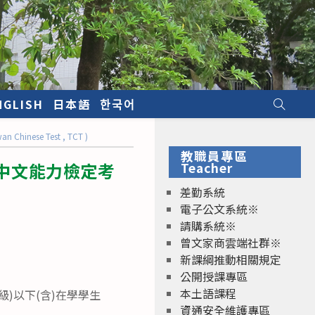
NGLISH
日本語
한국어
ese Test , TCT )
教職員專區
學中文能力檢定考
Teacher
差勤系統
電子公文系統※
請購系統※
曾文家商雲端社群※
新課綱推動相關規定
公開授課專區
本土語課程
級)以下(含)在學學生
資通安全維護專區