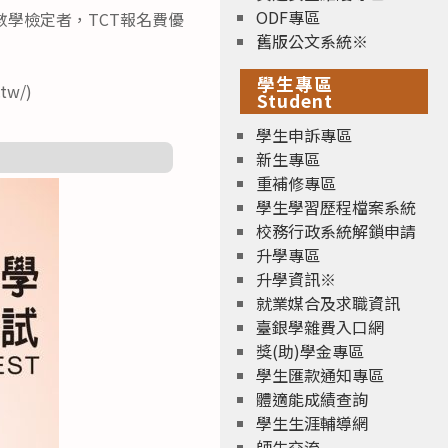
ODF專區
T數學檢定者，TCT報名費優
舊版公文系統※
學生專區
w/)
Student
學生申訴專區
新生專區
重補修專區
學生學習歷程檔案系統
校務行政系統解鎖申請
升學專區
升學資訊※
就業媒合及求職資訊
臺銀學雜費入口網
獎(助)學金專區
學生匯款通知專區
體適能成績查詢
學生生涯輔導網
師生交流