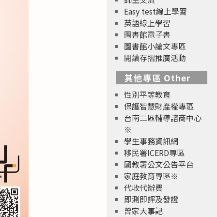
Easy test線上學習
英語線上學習
圖書館電子書
圖書館小論文專區
閱讀存摺推廣活動
其他專區 Other
性別平等教育
保護智慧財產權專區
台南二區輔導諮商中心
※
學生事務資訊網
移民署ICERD專區
國教署公文公告平台
家庭教育專區※
代收代辦費
即測即評及發證
曾家大事記