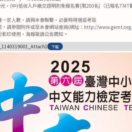
0元，(中)低收入戶繳交證明則免報名費(限200名)（已報名TM
達一定人數，請與本會聯繫，必要時得增設考區
參閱附件或至本會網站查詢(網址：http://www.gemt.org.t
行影印使用，海報敬請公告周知。
_1140319001_Attach1
下載