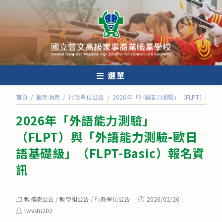
跳
轉
至
主
要
內
選單
容
首頁
/
最新消息
/
行政單位公告
/
2026年「外語能力測驗」（FLPT）與「外
2026年「外語能力測驗」
（FLPT）與「外語能力測驗-歐日
語基礎級」（FLPT-Basic）報名資
訊
Post
Post
教務處公告
/
教學組公告
/
行政單位公告
2026/02/26
category:
published:
Post
twvstn202
author: