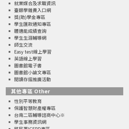
就業媒合及求職資訊
臺銀學雜費入口網
獎(助)學金專區
學生匯款通知專區
體適能成績查詢
學生生涯輔導網
師生交流
Easy test線上學習
英語線上學習
圖書館電子書
圖書館小論文專區
閱讀存摺推廣活動
其他專區 Other
性別平等教育
保護智慧財產權專區
台南二區輔導諮商中心※
學生事務資訊網
移民署ICERD專區