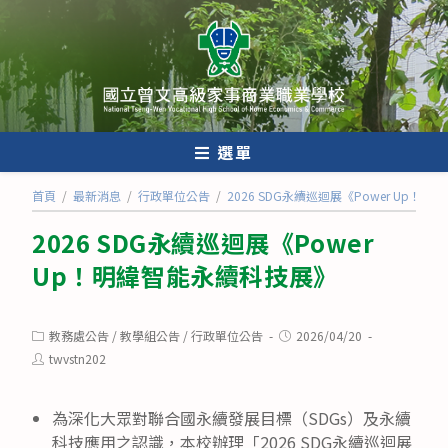
跳
轉
至
主
要
內
選單
容
首頁
/
最新消息
/
行政單位公告
/
2026 SDG永續巡迴展《Power Up！
2026 SDG永續巡迴展《Power
Up！明緯智能永續科技展》
Post
Post
教務處公告
/
教學組公告
/
行政單位公告
2026/04/20
category:
published:
Post
twvstn202
author:
為深化大眾對聯合國永續發展目標（SDGs）及永續
科技應用之認識，本校辦理「2026 SDG永續巡迴展