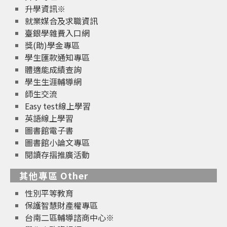
升學資訊※
就業媒合及求職資訊
臺銀學雜費入口網
獎(助)學金專區
學生匯款通知專區
體適能成績查詢
學生生涯輔導網
師生交流
Easy test線上學習
英語線上學習
圖書館電子書
圖書館小論文專區
閱讀存摺推廣活動
其他專區 Other
性別平等教育
保護智慧財產權專區
台南二區輔導諮商中心※