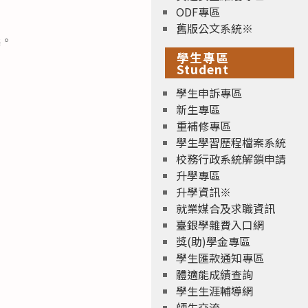
ODF專區
舊版公文系統※
獎。
學生專區
Student
學生申訴專區
新生專區
重補修專區
學生學習歷程檔案系統
校務行政系統解鎖申請
升學專區
升學資訊※
就業媒合及求職資訊
臺銀學雜費入口網
獎(助)學金專區
學生匯款通知專區
體適能成績查詢
學生生涯輔導網
師生交流