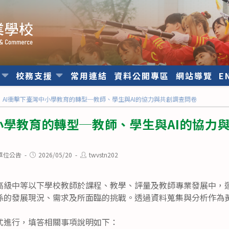
位
校務支援
常用連結
資料公開專區
網站導覽
E
AI衝擊下臺灣中小學教育的轉型─教師、學生與AI的協力與共創調查問卷
小學教育的轉型─教師、學生與AI的協力
Post
Post
單位公告
2026/05/20
twvstn202
published:
author:
高級中等以下學校教師於課程、教學、評量及教師專業發展中，運
係的發展現況、需求及所面臨的挑戰。透過資料蒐集與分析作為
式進行，填答相關事項說明如下：