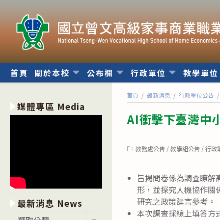
跳
轉
至
主
要
內
首頁
關於本校
公布欄
行政單位
教學單
容
首頁
/
最新消息
/
行政單位公告
/
媒體專區 Media
AI衝擊下臺灣中
Post
教務處公告
/
教學組公告
/
行政
category:
旨揭問卷係為調查瞭解
形，並探究人機協作關
研究之政策建言參考。
最新消息 News
本次調查採線上填答方
最
選取分類