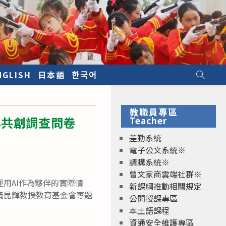
NGLISH
日本語
한국어
教職員專區
與共創調查問卷
Teacher
差勤系統
電子公文系統※
請購系統※
曾文家商雲端社群※
用AI作為夥伴的實際情
新課綱推動相關規定
黃昆輝教授教育基金會專題
公開授課專區
本土語課程
資通安全維護專區