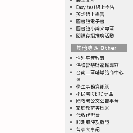
Easy test線上學習
英語線上學習
圖書館電子書
圖書館小論文專區
閱讀存摺推廣活動
其他專區 Other
性別平等教育
保護智慧財產權專區
台南二區輔導諮商中心
※
學生事務資訊網
移民署ICERD專區
國教署公文公告平台
家庭教育專區※
代收代辦費
即測即評及發證
曾家大事記