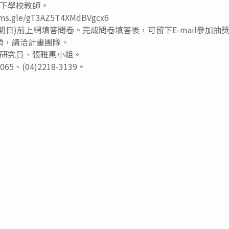
下學校教師。
s.gle/gT3AZ5T4XMdBVgcx6
(星期日)前上網填答問卷。完成問卷填答後，可留下E-mail參加抽
項，請洽計畫團隊。
研究員、張雅惠小姐。
65、(04)2218-3139。