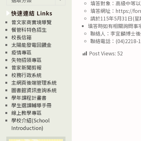
填答對象：高級中等以
新
填答網址：https://form
快速連結 Links
消
請於115年5月31日
息
曾文家商實境導覽
填答時如有相關詢問事
News
餐管科特色招生
聯絡人：李宜麟博士後
校長信箱
聯絡電話：(04)2218-10
太陽能發電回饋金
疫情專區
Post Views:
52
失物招領專區
曾家新聞剪報
校務行政系統
主網頁後端管理系統
圖書館資訊查詢系統
學年課程計畫書
學生選課輔導手冊
線上教學專區
學校介紹(School
Introduction)