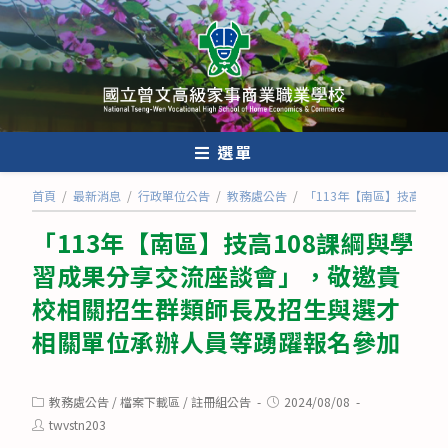
跳
轉
至
主
要
內
選單
容
首頁
/
最新消息
/
行政單位公告
/
教務處公告
/
「113年【南區】技高1
「113年【南區】技高108課綱與學
習成果分享交流座談會」，敬邀貴
校相關招生群類師長及招生與選才
相關單位承辦人員等踴躍報名參加
Post
Post
教務處公告
/
檔案下載區
/
註冊組公告
2024/08/08
category:
published:
Post
twvstn203
author: