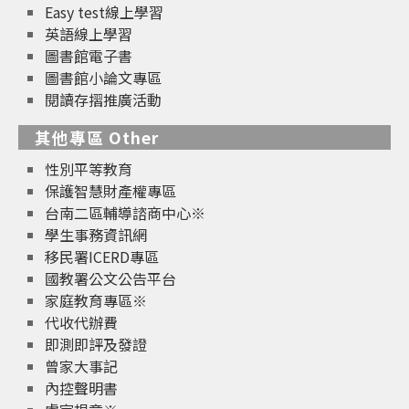
Easy test線上學習
英語線上學習
圖書館電子書
圖書館小論文專區
閱讀存摺推廣活動
其他專區 Other
性別平等教育
保護智慧財產權專區
台南二區輔導諮商中心※
學生事務資訊網
移民署ICERD專區
國教署公文公告平台
家庭教育專區※
代收代辦費
即測即評及發證
曾家大事記
內控聲明書