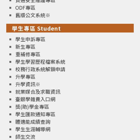
資通安全維護專區
ODF專區
舊版公文系統※
學生專區 Student
學生申訴專區
新生專區
重補修專區
學生學習歷程檔案系統
校務行政系統解鎖申請
升學專區
升學資訊※
就業媒合及求職資訊
臺銀學雜費入口網
獎(助)學金專區
學生匯款通知專區
體適能成績查詢
學生生涯輔導網
師生交流