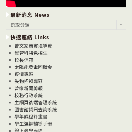
最新消息 News
最
選取分類
新
快速連結 Links
消
息
曾文家商實境導覽
News
餐管科特色招生
校長信箱
太陽能發電回饋金
疫情專區
失物招領專區
曾家新聞剪報
校務行政系統
主網頁後端管理系統
圖書館資訊查詢系統
學年課程計畫書
學生選課輔導手冊
線上教學專區