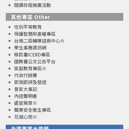
閱讀存摺推廣活動
其他專區 Other
性別平等教育
保護智慧財產權專區
台南二區輔導諮商中心※
學生事務資訊網
移民署ICERD專區
國教署公文公告平台
家庭教育專區※
代收代辦費
即測即評及發證
曾家大事記
內控聲明書
處室規章※
職業安全衛生專區
花城心苑※
全國童軍大露營