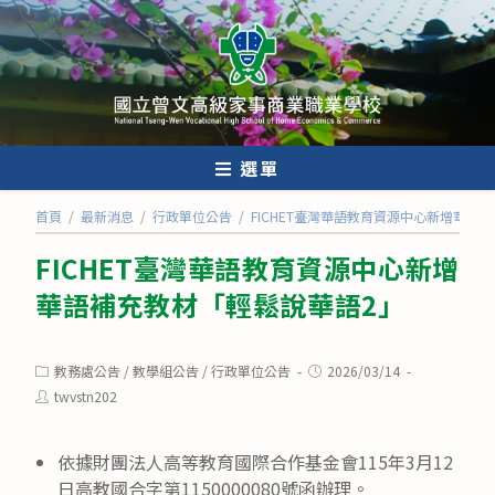
跳
轉
至
主
要
內
選單
容
首頁
/
最新消息
/
行政單位公告
/
FICHET臺灣華語教育資源中心新增華語
FICHET臺灣華語教育資源中心新增
華語補充教材「輕鬆說華語2」
Post
Post
教務處公告
/
教學組公告
/
行政單位公告
2026/03/14
category:
published:
Post
twvstn202
author:
依據財團法人高等教育國際合作基金會115年3月12
日高教國合字第1150000080號函辦理。