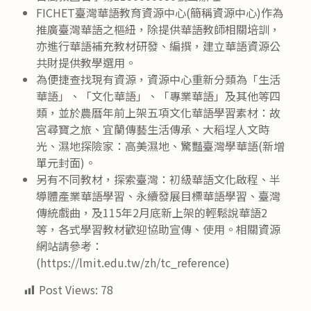
FICHET臺灣華語教育資源中心(簡稱資源中心)作為
推廣臺灣華語之樞紐，除提供華語教師相關培訓，
亦進行華語補充教材研發、編撰，建立華語資源公
共財提供教學選用。
為便捷查找現有資源，資源中心重新分類為「生活
華語」、「文化華語」、「專業華語」及其他等四
類，並於農曆年前上架五項文化華語學習素材：故
宮尋寶之旅、宜蘭傳藝生活傳承、大稻埕人文時
光、濕地探險家：高美濕地、驚豔臺灣學華語(新增
單元封面)。
另有不同教材，探索臺灣：初級華語文化啟程、半
導體產業華語學習、永續發展目標華語學習、臺灣
傳統戲曲，及115年2月底新上架的輕鬆說華語2
等，各式學習教材歡迎協助宣傳、使用。相關資源
網站請參考：
(https://lmit.edu.tw/zh/tc_reference)
Post Views:
78