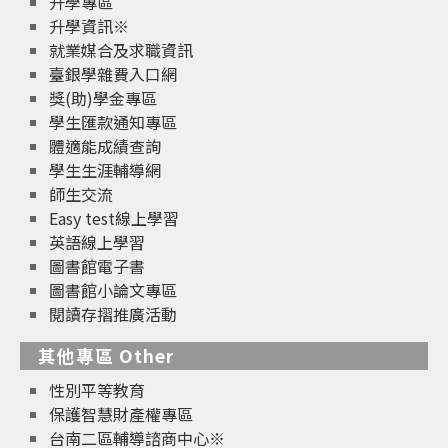
升學專區
升學資訊※
就業媒合及求職資訊
臺銀學雜費入口網
獎(助)學金專區
學生匯款通知專區
體適能成績查詢
學生生涯輔導網
師生交流
Easy test線上學習
英語線上學習
圖書館電子書
圖書館小論文專區
閱讀存摺推廣活動
其他專區 Other
性別平等教育
保護智慧財產權專區
台南二區輔導諮商中心※