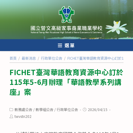
跳
轉
至
主
要
內
選單
容
首頁
/
最新消息
/
行政單位公告
/
FICHET臺灣華語教育資源中心訂於115
FICHET臺灣華語教育資源中心訂於
115年5-6月辦理「華語教學系列講
座」案
Post
Post
教務處公告
/
教學組公告
/
行政單位公告
2026/04/15
category:
published:
Post
twvstn202
author: