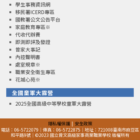
學生事務資訊網
移民署ICERD專區
國教署公文公告平台
家庭教育專區※
代收代辦費
即測即評及發證
曾家大事記
內控聲明書
處室規章※
職業安全衛生專區
花城心苑※
全國童軍大露營
2025全國高級中等學校童軍大露營
隱私權保護
安全政策
電話：06-5722079｜傳真：06-5722875｜地址：721008臺南市麻豆區
和平路9號｜©2023 國立曾文高級家事商業職業學校 版權所有