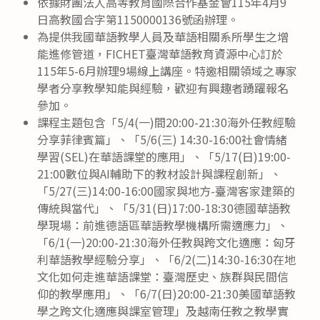
依據財團法人高等教育國際合作基金會115年4月9
日高教國合字第1150000136號函辦理。
為提供我國華語教學人員及華語相關系所學生之增
能進修管道，FICHET臺灣華語教育資源中心訂於
115年5-6月辦理9場線上講座。特邀相關領域之專家
學者分享教學知能與經驗，歡迎有興趣者踴躍報名
參加。
課程主題包含「5/4(一)間20:00-21:30海外任教經驗
分享菲律賓篇」、「5/6(三) 14:30-16:00社會情緒
學習(SEL)在華語課堂的應用」、「5/17(日)19:00-
21:00數位與AI輔助下的教材設計與課程創新」、
「5/27(三)14:00-16:00國家與地方-臺灣客家建築的
傳統與當代」、「5/31(日)17:00-18:30德國華語教
學現場：前進德語區華語教學機構所需適應力」、
「6/1(一)20:00-21:30海外任教與跨文化適應：匈牙
利華語教學經驗分享」、「6/2(二)14:30-16:30在地
文化如何走進華語課堂：臺灣歷史、族群與民間信
仰的教學應用」、「6/7(日)20:00-21:30美國華語教
學之跨文化適應與課室管理」及越南任教之教學實