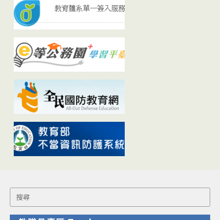
Search
for: