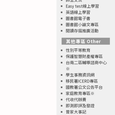
Easy test線上學習
英語線上學習
圖書館電子書
圖書館小論文專區
閱讀存摺推廣活動
其他專區 Other
性別平等教育
保護智慧財產權專區
台南二區輔導諮商中心
※
學生事務資訊網
移民署ICERD專區
國教署公文公告平台
家庭教育專區※
代收代辦費
即測即評及發證
曾家大事記