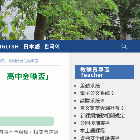
NGLISH
日本語
한국어
嗓盃」歌唱比賽活動事宜
教職員專區
制─高中金嗓盃」
Teacher
差勤系統
電子公文系統※
請購系統※
曾文家商雲端社群※
新課綱推動相關規定
公開授課專區
本土語課程
逾時將不予辦理，相關問題請
資通安全維護專區