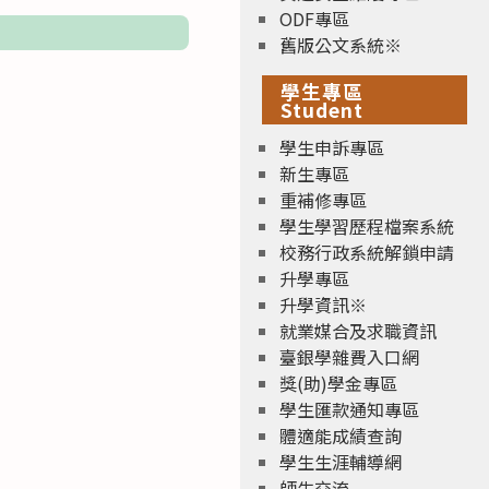
ODF專區
舊版公文系統※
學生專區
Student
學生申訴專區
新生專區
重補修專區
學生學習歷程檔案系統
校務行政系統解鎖申請
升學專區
升學資訊※
就業媒合及求職資訊
臺銀學雜費入口網
獎(助)學金專區
學生匯款通知專區
體適能成績查詢
學生生涯輔導網
師生交流