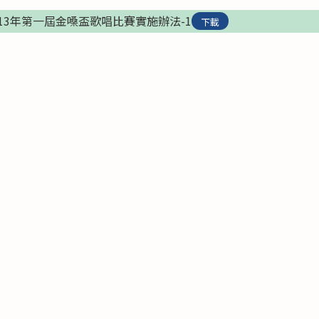
13年第一屆金嗓盃歌唱比賽實施辦法-1
下載