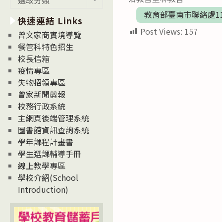
新
教育部臺南市聯絡處1
快速連結 Links
消
Post Views:
157
息
曾文家商實境導覽
News
餐管科特色招生
校長信箱
疫情專區
失物招領專區
曾家新聞剪報
校務行政系統
主網頁後端管理系統
圖書館資訊查詢系統
學年課程計畫書
學生選課輔導手冊
線上教學專區
學校介紹(School
Introduction)