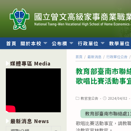
跳
轉
至
主
要
內
首頁
關於本校
公布欄
行政單位
教學單
容
首頁
/
最新消息
/
行政單位公告
/
媒體專區 Media
教育部臺南市聯
歌唱比賽活動事
Post
Post
教官室公告
2024/04/02
category:
published:
教育部臺南市聯絡處1
最新消息 News
歌唱比賽活動事宜，請教職
最
洽教官室林教官。
選取分類