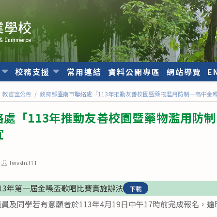
位
校務支援
常用連結
資料公開專區
網站導覽
E
教官室公告
/
教育部臺南市聯絡處「113年推動友善校園暨藥物濫用防制─高中金
絡處「113年推動友善校園暨藥物濫用防
宜
Post
twvstn311
author:
13年第一屆金嗓盃歌唱比賽實施辦法
下載
員及同學若有意願者於113年4月19日中午17時前完成報名，